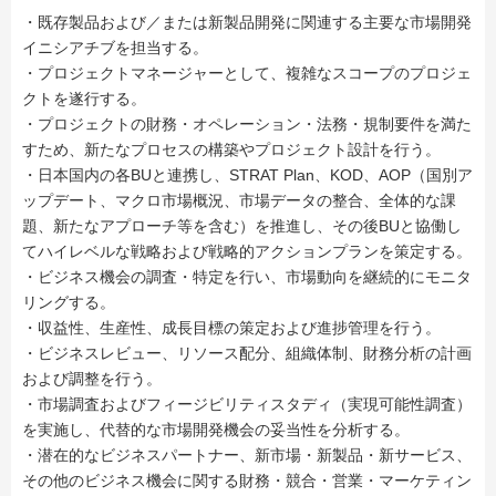
・既存製品および／または新製品開発に関連する主要な市場開発
イニシアチブを担当する。
・プロジェクトマネージャーとして、複雑なスコープのプロジェ
クトを遂行する。
・プロジェクトの財務・オペレーション・法務・規制要件を満た
すため、新たなプロセスの構築やプロジェクト設計を行う。
・日本国内の各BUと連携し、STRAT Plan、KOD、AOP（国別ア
ップデート、マクロ市場概況、市場データの整合、全体的な課
題、新たなアプローチ等を含む）を推進し、その後BUと協働し
てハイレベルな戦略および戦略的アクションプランを策定する。
・ビジネス機会の調査・特定を行い、市場動向を継続的にモニタ
リングする。
・収益性、生産性、成長目標の策定および進捗管理を行う。
・ビジネスレビュー、リソース配分、組織体制、財務分析の計画
および調整を行う。
・市場調査およびフィージビリティスタディ（実現可能性調査）
を実施し、代替的な市場開発機会の妥当性を分析する。
・潜在的なビジネスパートナー、新市場・新製品・新サービス、
その他のビジネス機会に関する財務・競合・営業・マーケティン