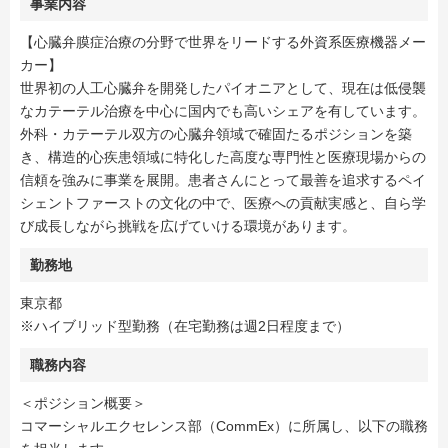
事業内容
【心臓弁膜症治療の分野で世界をリードする外資系医療機器メー
カー】
世界初の人工心臓弁を開発したパイオニアとして、現在は低侵襲
なカテーテル治療を中心に国内でも高いシェアを有しています。
外科・カテーテル双方の心臓弁領域で確固たるポジションを築
き、構造的心疾患領域に特化した高度な専門性と医療現場からの
信頼を強みに事業を展開。患者さんにとって最善を追求するペイ
シェントファーストの文化の中で、医療への貢献実感と、自ら学
び成長しながら挑戦を広げていける環境があります。
勤務地
東京都
※ハイブリッド型勤務（在宅勤務は週2日程度まで）
職務内容
＜ポジション概要＞
コマーシャルエクセレンス部（CommEx）に所属し、以下の職務