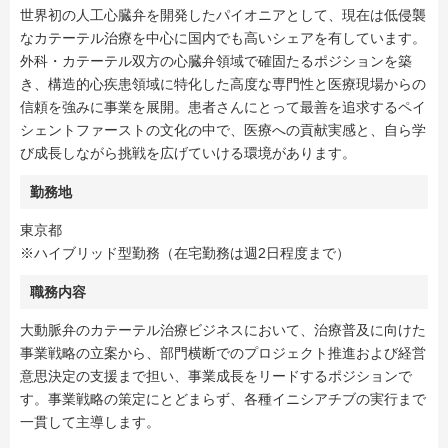
世界初の人工心臓弁を開発したパイオニアとして、現在は低侵襲
なカテーテル治療を中心に国内でも高いシェアを有しています。
外科・カテーテル双方の心臓弁領域で確固たるポジションを築
き、構造的心疾患領域に特化した高度な専門性と医療現場からの
信頼を強みに事業を展開。患者さんにとって最善を追求するペイ
シェントファーストの文化の中で、医療への貢献実感と、自ら学
び成長しながら挑戦を広げていける環境があります。
勤務地
東京都
※ハイブリッド型勤務（在宅勤務は週2日程度まで）
職務内容
大動脈弁のカテーテル治療ビジネスにおいて、治療普及に向けた
事業戦略の立案から、部門横断でのプロジェクト推進および経営
意思決定の支援まで担い、事業成長をリードするポジションで
す。事業戦略の策定にとどまらず、各種イニシアチブの実行まで
一貫して主導します。