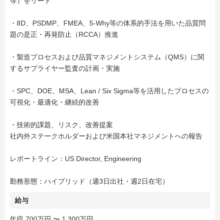
等）をリード
・8D、PSDMP、FMEA、5-Why等の体系的手法を用いた品質問
題の是正・再発防止（RCCA）推進
・製造プロセスおよび品質マネジメントシステム（QMS）に関
するサプライヤー監査の計画・実施
・SPC、DOE、MSA、Lean / Six Sigma等を活用したプロセスの
可視化・最適化・継続的改善
・技術的課題、リスク、改善提案
社内外ステークホルダーおよび米国本社マネジメントへの報告
レポートライン：US Director, Engineering
勤務形態：ハイブリッド（週3日出社・週2日在宅）
給与
年収 700万円 〜 1,300万円