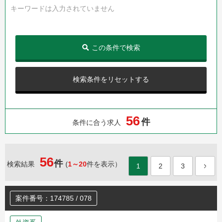
キーワードは入力されていません
この条件で検索
検索条件をリセットする
5
6
件
条件に合う求人
56
件
検索結果
(
1～20
件を表示）
1
2
3
案件番号：174785 / 078