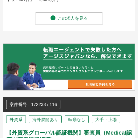
この求人を見る
案件番号：172233 / 116
外資系
海外展開あり
転勤なし
大手・上場
【外資系グローバル認証機関】審査員（Medical認