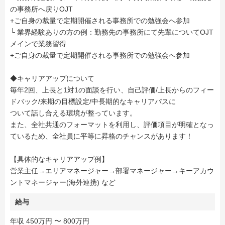
の事務所へ戻りOJT
+ご自身の裁量で定期開催される事務所での勉強会へ参加
└ 業界経験ありの方の例：勤務先の事務所にて先輩についてOJT
メインで業務習得
+ご自身の裁量で定期開催される事務所での勉強会へ参加
◆キャリアアップについて
毎年2回、上長と1対1の面談を行い、自己評価/上長からのフィー
ドバック/来期の目標設定/中長期的なキャリアパスに
ついて話し合える環境が整っています。
また、全社共通のフォーマットを利用し、評価項目が明確となっ
ているため、全社員に平等に昇格のチャンスがあります！
【具体的なキャリアアップ例】
営業主任→エリアマネージャー→部署マネージャー→キーアカウ
ントマネージャー(海外連携) など
給与
年収 450万円 〜 800万円