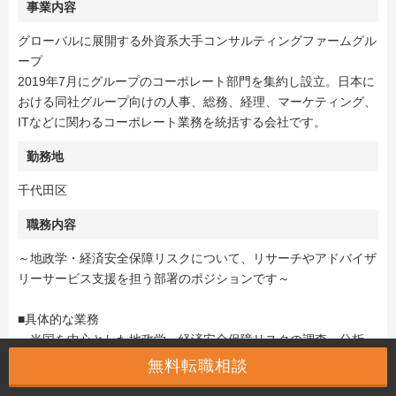
事業内容
グローバルに展開する外資系大手コンサルティングファームグル
ープ
2019年7月にグループのコーポレート部門を集約し設立。日本に
おける同社グループ向けの人事、総務、経理、マーケティング、
ITなどに関わるコーポレート業務を統括する会社です。
勤務地
千代田区
職務内容
～地政学・経済安全保障リスクについて、リサーチやアドバイザ
リーサービス支援を担う部署のポジションです～
■具体的な業務
・米国を中心とした地政学・経済安全保障リスクの調査・分析
（内政・外交動向、政策・法規制、関連企業動向のリサーチ／月
無料転職相談
次レポート・トピック資料作成）