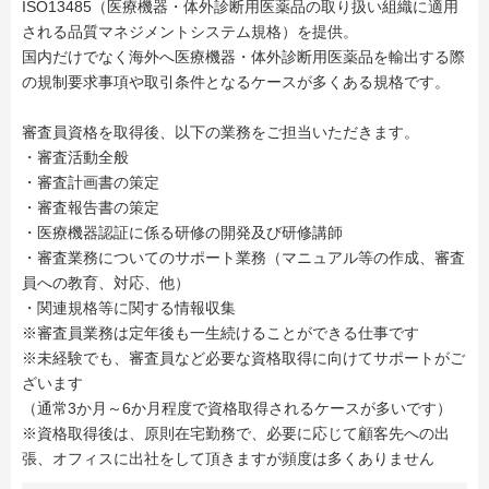
ISO13485（医療機器・体外診断用医薬品の取り扱い組織に適用
される品質マネジメントシステム規格）を提供。
国内だけでなく海外へ医療機器・体外診断用医薬品を輸出する際
の規制要求事項や取引条件となるケースが多くある規格です。
審査員資格を取得後、以下の業務をご担当いただきます。
・審査活動全般
・審査計画書の策定
・審査報告書の策定
・医療機器認証に係る研修の開発及び研修講師
・審査業務についてのサポート業務（マニュアル等の作成、審査
員への教育、対応、他）
・関連規格等に関する情報収集
※審査員業務は定年後も一生続けることができる仕事です
※未経験でも、審査員など必要な資格取得に向けてサポートがご
ざいます
（通常3か月～6か月程度で資格取得されるケースが多いです）
※資格取得後は、原則在宅勤務で、必要に応じて顧客先への出
張、オフィスに出社をして頂きますが頻度は多くありません