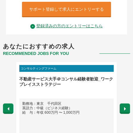
サポート登録して求人にエントリーする
登録済みの方のエントリーはこちら
あなたにおすすめの求人
RECOMMENDED JOBS FOR YOU
コンサルティングファーム
コンサル
不動産サービス大手＠コンサル経験者歓迎_ワーク
【IT
プレイスストラテジー
補）】
ョナル
勤務地：東京 千代田区
勤務
英語力：中級（ビジネス経験）
英語
給 与：年収 600万円 〜 1,000万円
給 与