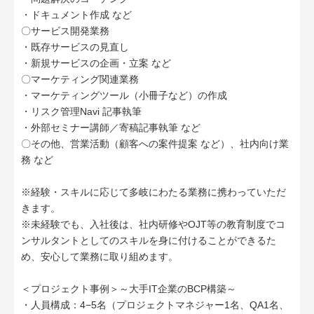
・ドキュメント作成 など
〇サービス開発業務
・既存サービスの見直し
・新規サービスの企画・立案 など
〇マーケティング関連業務
・マーケティングツール（小冊子など）の作成
・リスク管理Navi 記事執筆
・外部セミナー講師／寄稿記事執筆 など
〇その他、営業活動（顧客への案件提案 など）、社内向け業
務 など
※経験・スキルに応じて多岐にわたる業務に携わっていただ
きます。
※未経験でも、入社後は、社内研修やOJT等の教育制度でコ
ンサルタントとしてのスキルを身に付けることができるた
め、安心して業務に取り組めます。
＜プロジェクト事例＞～大手IT企業のBCP構築～
・人員構成：4−5名（プロジェクトマネジャー1名、QA1名、