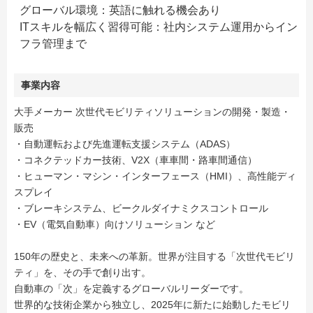
グローバル環境：英語に触れる機会あり
ITスキルを幅広く習得可能：社内システム運用からイン
フラ管理まで
事業内容
大手メーカー 次世代モビリティソリューションの開発・製造・
販売
・自動運転および先進運転支援システム（ADAS）
・コネクテッドカー技術、V2X（車車間・路車間通信）
・ヒューマン・マシン・インターフェース（HMI）、高性能ディ
スプレイ
・ブレーキシステム、ビークルダイナミクスコントロール
・EV（電気自動車）向けソリューション など
150年の歴史と、未来への革新。世界が注目する「次世代モビリ
ティ」を、その手で創り出す。
自動車の「次」を定義するグローバルリーダーです。
世界的な技術企業から独立し、2025年に新たに始動したモビリ