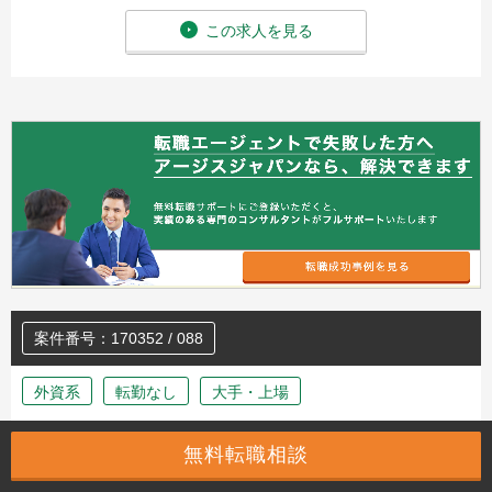
この求人を見る
案件番号：170352 / 088
外資系
転勤なし
大手・上場
■【大手半導体製造装置メーカー・自社ソフト・顧
無料転職相談
客対応】テクニカルサポートエンジニア