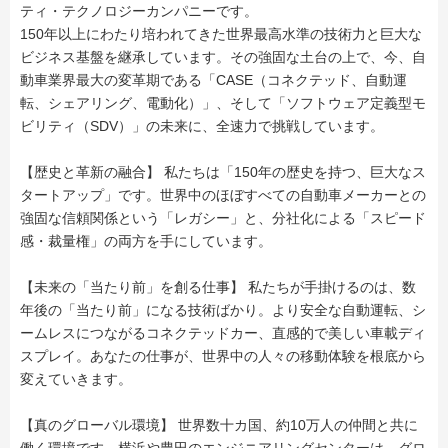
ティ・テクノロジーカンパニーです。
150年以上にわたり培われてきた世界最高水準の技術力と巨大な
ビジネス基盤を継承しています。その強固な土台の上で、今、自
動車業界最大の変革期である「CASE（コネクテッド、自動運
転、シェアリング、電動化）」、そして「ソフトウェア定義型モ
ビリティ（SDV）」の未来に、全速力で挑戦しています。
【歴史と革新の融合】 私たちは「150年の歴史を持つ、巨大なス
タートアップ」です。世界中のほぼすべての自動車メーカーとの
強固な信頼関係という「レガシー」と、分社化による「スピード
感・裁量権」の両方を手にしています。
【未来の「当たり前」を創る仕事】 私たちが手掛けるのは、数
年後の「当たり前」になる技術ばかり。より安全な自動運転、シ
ームレスにつながるコネクテッドカー、直感的で美しい車載ディ
スプレイ。あなたの仕事が、世界中の人々の移動体験を根底から
変えていきます。
【真のグローバル環境】 世界数十カ国、約10万人の仲間と共に