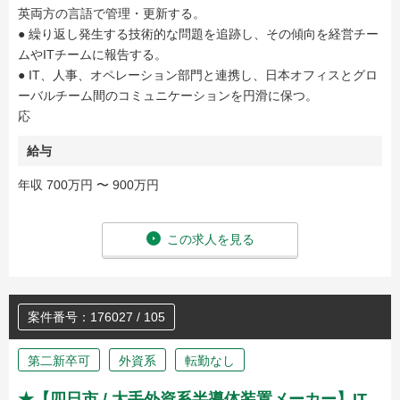
英両方の言語で管理・更新する。
● 繰り返し発生する技術的な問題を追跡し、その傾向を経営チー
ムやITチームに報告する。
● IT、人事、オペレーション部門と連携し、日本オフィスとグロ
ーバルチーム間のコミュニケーションを円滑に保つ。
応
給与
年収 700万円 〜 900万円
この求人を見る
案件番号：176027 / 105
第二新卒可
外資系
転勤なし
★【四日市 / 大手外資系半導体装置メーカー】IT