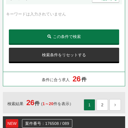
キーワードは入力されていません
この条件で検索
検索条件をリセットする
2
6
件
条件に合う求人
26
件
検索結果
(
1～20
件を表示）
1
2
NEW
案件番号：176508 / 089