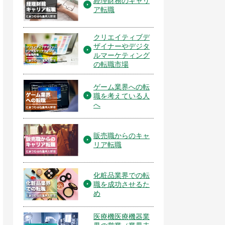
経理財務のキャリ
ア転職
クリエイティブデ
ザイナーやデジタ
ルマーケティング
の転職市場
ゲーム業界への転
職を考えている人
へ
販売職からのキャ
リア転職
化粧品業界での転
職を成功させるた
め
医療機医療機器業