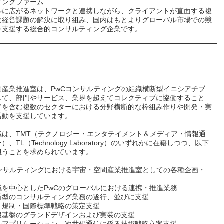
ィングファーム
ルに広がるネットワークと連携しながら、クライアントが直面する複
な経営課題の解決に取り組み、国内はもとよりグローバル市場での競
を支援する総合的コンサルティング企業です。
間産業推進室は、PwCコンサルティングの組織横断型イニシアチブ
して、部門やサービス、業界を超えてコレクティブに協働すること
官を含む複数のセクターにおける分野横断的な枠組み作りや開発・実
活動を支援しています。
織は、TMT（テクノロジー・エンタテイメント＆メディア・情報通
、TL（Technology Laboratory）のいずれかに在籍しつつ、以下
担うことを求められています。
コンサルティングにおける宇宙・空間産業推進室としての各種企画・
域を中心としたPwCのグローバルにおける連携・推進業務
断型のコンサルティング業務の遂行、並びに支援
・規制・国際標準戦略の策定支援
報基盤のグランドデザインおよび実装の支援