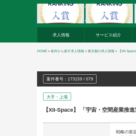
外資系企業の転職・キャリア転職ならアージスジャパン
求人情報
サービス紹介
HOME
>
条件から探す求人情報
>
東京都の求人情報
>
【XII-S
案件番号：173159 / 079
大手・上場
【XII-Space】 「宇宙・空間産業
戦略の策