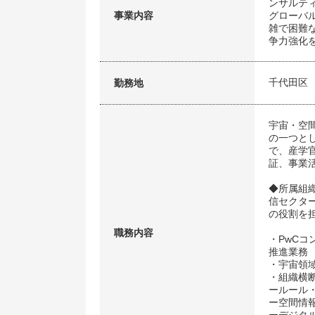
ンサルテ
事業内容
グローバ
雑で困難
争力強化
千代田区
勤務地
宇宙・空
の一つと
で、産学
証、事業
◆所属組
信セクター）
の役割を
職務内容
・PwC
推進業務
・宇宙領
・組織横
ールール
ー空間情