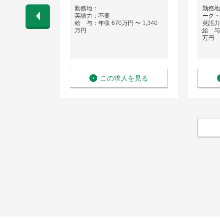
勤務地：
勤務地
英語力：不要
ーク・
 〜 800万
給 与：年収 670万円 〜 1,340
英語力
万円
給 与：
万円
を見る
この求人を見る