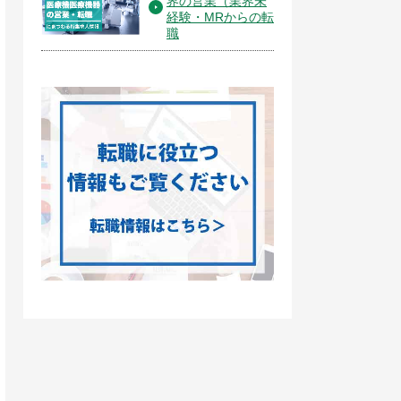
界の営業（業界未
経験・MRからの転
職