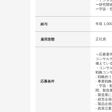
ーデジタ
ー研究開
ー宇宙・
年収 1,00
給与
正社員
雇用形態
＜応募要
コンサル
備えてい
・コンサ
戦略コン
- 戦略的
応募条件
- 事業戦
・宇宙・
関、製造
- 製造業
- 経営
- 製品企
- 政策立