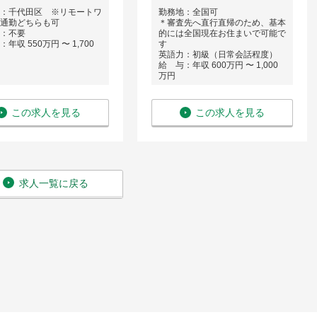
：千代田区 ※リモートワ
勤務地：全国可
通勤どちらも可
＊審査先へ直行直帰のため、基本
：不要
的には全国現在お住まいで可能で
年収 550万円 〜 1,700
す
英語力：初級（日常会話程度）
給 与：年収 600万円 〜 1,000
万円
この求人を見る
この求人を見る
求人一覧に戻る