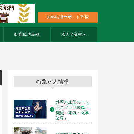
無料転職サポート登録
転職成功事例
求人企業様へ
特集求人情報
外資系企業のエン
ジニア（自動車・
機械・電気・化学
業界）