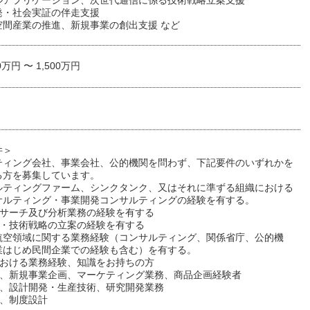
ルアプリケーション、次世代通信に係る技術戦略立案支援
発・社会実証の伴走支援
空間産業の推進、新規事業の創出支援 など
0万円 〜 1,500万円
件＞
ティング会社、事業会社、公的機関を問わず、下記要件のいずれかを
る方を募集しています。
ルティングファーム、シンクタンク、又はそれに準ずる組織における
サルティング・事業開発コンサルティングの経験を有する。
リサーチ及び分析業務の経験を有する
略・技術戦略の立案の経験を有する
航空領域に関する業務経験（コンサルティング、関係省庁、公的機
業はじめ民間企業での経験も含む）を有する。
における業務経験、知識をお持ちの方
企画、新規事業企画、マーケティング業務、商品企画経験者
画、設計開発・生産技術、研究開発業務
案、制度設計