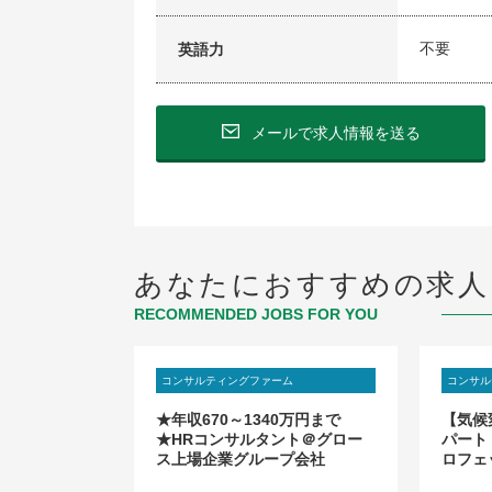
不要
英語力
メールで求人情報を送る
あなたにおすすめの求人
RECOMMENDED JOBS FOR YOU
ム
コンサルティングファーム
コンサル
ントコンサル
★年収670～1340万円まで
【気候
歓迎）】リス
★HRコンサルタント＠グロー
パート
関わるプロフ
ス上場企業グループ会社
ロフェ