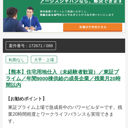
案件番号：172671 / 088
転勤なし
大手・上場
【熊本】住宅用地仕入（未経験者歓迎）／東証プ
ライム／年間9000棟供給の成長企業／残業月20時
間以内
【お勧めポイント】
東証プライム上場で急成長中のパワービルダーです。残
業20時間程度とワークライフバランスも実現できま
す。