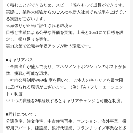
く積むことができるため、スピード感をもって成長ができます。
実際に、業界未経験からのご入社や新入社員でも成果を上げてい
る実態がございます。
≪頑張りが正当に評価される環境≫
目標と実績による公平な評価を実施。上長と1on1にて目標を設
定し、振り返りを実施。
実力次第で役職や年収アップが叶う環境です。
■キャリアパス
・全国出店が盛んであり、マネジメントポジションのポストが多
数、挑戦が可能な環境。
・社内公募制度やFA制度を用いて、ご本人のキャリアを最大限
に広げられる環境がございます。（例）FA（フリーエージェン
ト）制度
※１つの職種を3年経験するとキャリアチェンジも可能な制度。
■同社について：
分譲住宅、注文住宅、中古住宅再生、マンション、海外事業、投
資用アパート、建設業、銀行代理業、フランチャイズ事業など多