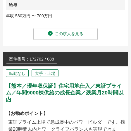
給与
年収 580万円 〜 700万円
この求人を見る
案件番号：172702 / 088
転勤なし
大手・上場
【熊本／現年収保証】住宅用地仕入／東証プライ
ム／年間9000棟供給の成長企業／残業月20時間以
内
【お勧めポイント】
東証プライム上場で急成長中のパワービルダーです。残
業20時間以内とワークライフバランスも実現できま