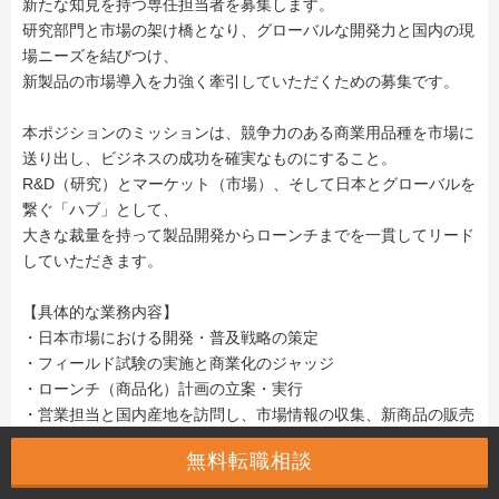
新たな知見を持つ専任担当者を募集します。
研究部門と市場の架け橋となり、グローバルな開発力と国内の現
場ニーズを結びつけ、
新製品の市場導入を力強く牽引していただくための募集です。
本ポジションのミッションは、競争力のある商業用品種を市場に
送り出し、ビジネスの成功を確実なものにすること。
R&D（研究）とマーケット（市場）、そして日本とグローバルを
繋ぐ「ハブ」として、
大きな裁量を持って製品開発からローンチまでを一貫してリード
していただきます。
【具体的な業務内容】
・日本市場における開発・普及戦略の策定
・フィールド試験の実施と商業化のジャッジ
・ローンチ（商品化）計画の立案・実行
・営業担当と国内産地を訪問し、市場情報の収集、新商品の販売
サポート
無料転職相談
・本国やその他海外拠点とのミーティング（海外出張あり）