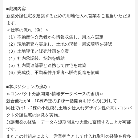
■職務内容：
新築分譲住宅を建築するための用地仕入れ営業をご担当いただき
ます。
＜仕事の流れ（例）＞
（1）不動産仲介業者から情報収集し、用地を選定
（2）現地調査を実施し、土地の形状・周辺環境を確認
（3）土地評価と販売計画を立案
（4）社内承認後、契約を締結
（5）社内関連部署と連携して住宅を建築
（6）完成後、不動産仲介業者へ販売促進を依頼
■本ポジションの強み：
≪コンパクト分譲開発×情報データベースの蓄積≫
競合他社が4～10棟希望の多棟一括開発を行うのに対して、
同社では1～2棟の小規模な土地を仕入れデザイン性の高いコンパ
クト分譲住宅の開発を実施。
分譲開発の経験・データを短期間且つ大量に蓄積することが可能
です。
またこの仕組みにより、営業担当として仕入れ取引の経験を数多