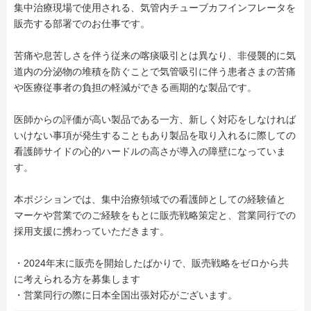
集中治療現場で使用される、気管内チューブカフインフレータを
販売する部署でのお仕事です。
苦痛や息苦しさを伴う従来の喀痰吸引とは異なり、非侵襲的に気
道内の分泌物の堆積を防ぐことで気管吸引に伴う患者さまの苦痛
や医療従事者の負担の軽減ができる画期的な製品です。
医師からの評価が高い製品である一方、新しく対応をしなければ
いけない事項が発生することもあり製品を取り入れるに際しての
看護師サイドの心的ハードルの高さが導入の障壁になっていま
す。
本ポジションでは、集中治療領域での看護師としての経験値と
マーケや営業でのご経験をもとに販売戦略策定と、営業同行での
採用支援に携わっていただきます。
・2024年末に販売を開始したばかりで、販売戦略をゼロから共
に考えられる方を募集します
・営業同行の際に日本全国出張対応がございます。