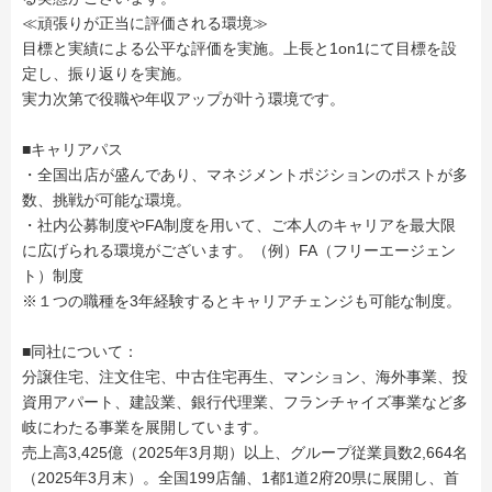
≪頑張りが正当に評価される環境≫
目標と実績による公平な評価を実施。上長と1on1にて目標を設
定し、振り返りを実施。
実力次第で役職や年収アップが叶う環境です。
■キャリアパス
・全国出店が盛んであり、マネジメントポジションのポストが多
数、挑戦が可能な環境。
・社内公募制度やFA制度を用いて、ご本人のキャリアを最大限
に広げられる環境がございます。（例）FA（フリーエージェン
ト）制度
※１つの職種を3年経験するとキャリアチェンジも可能な制度。
■同社について：
分譲住宅、注文住宅、中古住宅再生、マンション、海外事業、投
資用アパート、建設業、銀行代理業、フランチャイズ事業など多
岐にわたる事業を展開しています。
売上高3,425億（2025年3月期）以上、グループ従業員数2,664名
（2025年3月末）。全国199店舗、1都1道2府20県に展開し、首