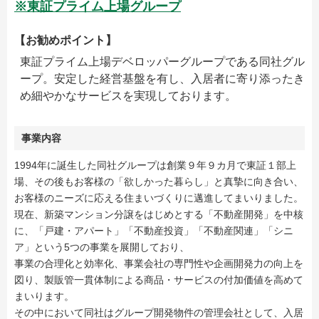
※東証プライム上場グループ
【お勧めポイント】
東証プライム上場デベロッパーグループである同社グル
ープ。安定した経営基盤を有し、入居者に寄り添ったき
め細やかなサービスを実現しております。
事業内容
1994年に誕生した同社グループは創業９年９カ月で東証１部上
場、その後もお客様の「欲しかった暮らし」と真摯に向き合い、
お客様のニーズに応える住まいづくりに邁進してまいりました。
現在、新築マンション分譲をはじめとする「不動産開発」を中核
に、「戸建・アパート」「不動産投資」「不動産関連」「シニ
ア」という5つの事業を展開しており、
事業の合理化と効率化、事業会社の専門性や企画開発力の向上を
図り、製販管一貫体制による商品・サービスの付加価値を高めて
まいります。
その中において同社はグループ開発物件の管理会社として、入居