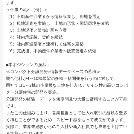
ます。
＜仕事の流れ（例）＞
（1）不動産仲介業者から情報収集し、用地を選定
（2）現地調査を実施し、土地の形状・周辺環境を確認
（3）土地評価と販売計画を立案
（4）社内承認後、契約を締結
（5）社内関連部署と連携して住宅を建築
（6）完成後、不動産仲介業者へ販売促進を依頼
■本ポジションの強み：
≪コンパクト分譲開発×情報データベースの蓄積≫
競合他社が4～10棟希望の多棟一括開発を行うのに対して、
同社では1～2棟の小規模な土地を仕入れデザイン性の高いコンパ
クト分譲住宅の開発を実施。
分譲開発の経験・データを短期間且つ大量に蓄積することが可能
です。
またこの仕組みにより、営業担当として仕入れ取引の経験を数多
く積むことができるため、スピード感をもって成長ができます。
実際に、業界未経験からのご入社や新入社員でも成果を上げてい
る実態がございます。