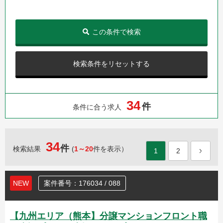
この条件で検索
検索条件をリセットする
3
4
件
条件に合う求人
34
件
検索結果
(
1～20
件を表示）
1
2
NEW
案件番号：176034 / 088
【九州エリア（熊本】分譲マンションフロント職