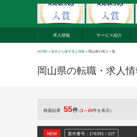
外資系企業の転職・キャリア転職ならアージスジャパン
求人情報
サービス紹介
HOME
>
条件から探す求人情報
> 岡山県の求人一覧
岡山県の転職・求人情
55
件
検索結果
(
1～20
件を表示）
NEW
案件番号：176391 / 107