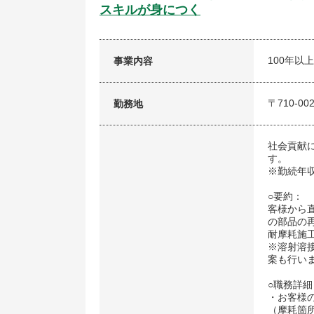
スキルが身につく
100年
事業内容
〒710-
勤務地
社会貢献
す。
※勤続年
○要約：
客様から
の部品の
耐摩耗施
※溶射溶
案も行い
○職務詳細
・お客様
（摩耗箇