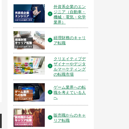
外資系企業のエン
ジニア（自動車・
機械・電気・化学
業界）
経理財務のキャリ
ア転職
クリエイティブデ
ザイナーやデジタ
ルマーケティング
の転職市場
ゲーム業界への転
職を考えている人
へ
販売職からのキャ
リア転職