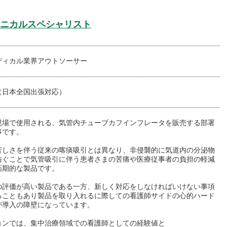
ニカルスペシャリスト
ディカル業界アウトソーサー
（日本全国出張対応）
現場で使用される、気管内チューブカフインフレータを販売する部署
事です。
苦しさを伴う従来の喀痰吸引とは異なり、非侵襲的に気道内の分泌物
防ぐことで気管吸引に伴う患者さまの苦痛や医療従事者の負担の軽減
画期的な製品です。
の評価が高い製品である一方、新しく対応をしなければいけない事項
ることもあり製品を取り入れるに際しての看護師サイドの心的ハード
が導入の障壁になっています。
ョンでは、集中治療領域での看護師としての経験値と