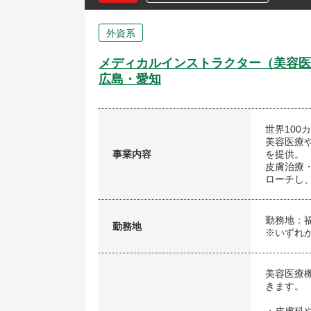
外資系
メディカルインストラクター（美容医
広島・愛知
世界10
美容医療
事業内容
を提供。
皮膚治療
ローチし
勤務地：
勤務地
※いずれ
美容医療
きます。