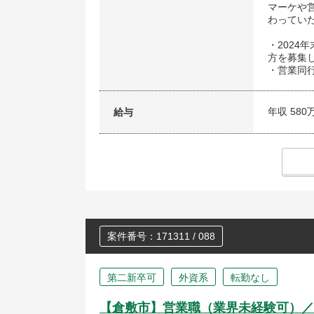
マーケや
わってい
・202
方を募集
・営業同
年収 580
給与
案件番号：171311 / 088
第二新卒可
外資系
転勤なし
【倉敷市】営業職（業界未経験可）／