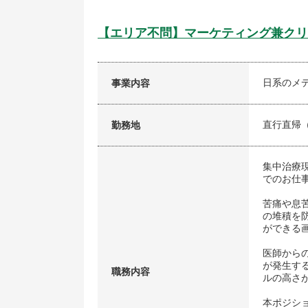
【エリア不問】マーケティング兼クリ
日系のメ
事業内容
直行直帰
勤務地
集中治療
でのお仕
苦痛や息
の堆積を
ができる
医師から
が発生す
職務内容
ルの高さ
本ポジシ