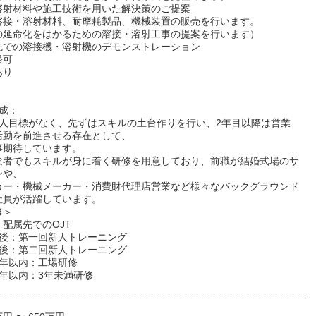
溶射材料や施工技術を用いた解決策のご提案
溶接・溶射材料、耐摩耗製品、機械装置の販売を行います。
の延命化をはかるための溶接・溶射工事の提案を行います）
先での溶接機・溶射機のデモンストレーション
帰可
あり
成：
個人目標がなく、先ずはスキルの土台作りを行い、2年目以降は営業
活動を前進させる存在として、
事期待しています。
験者でもスキルが身に着く研修を用意しており、前職が結婚式場のサ
ンや、
カー・機械メーカー・消費財代理店営業など様々なバックグラウンド
社員が活躍しています。
修＞
配属先でのOJT
月後：第一回新人トレーニング
月後：第二回新人トレーニング
1年以内：工場研修
年以内：3年未満研修