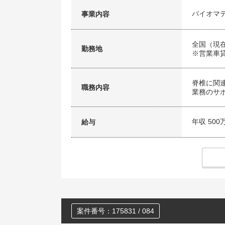
バイオマ
事業内容
全国（現
勤務地
※営業車
脊椎に関
職務内容
業務のサ
年収 500
給与
案件番号：175831 / 084