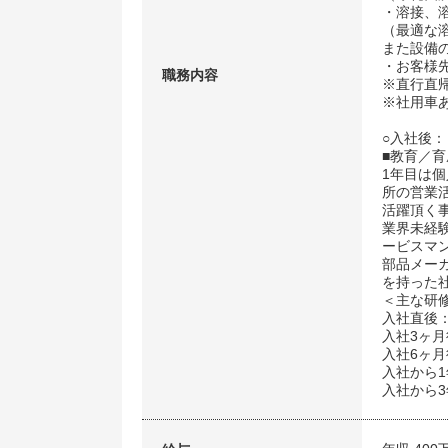
・溶接、
（最適な
また設備
・お客様
職務内容
※直行直
※社用車
○入社後：
■教育／育
1年目は
所の営業
活躍頂く
業界未経
ービスマ
部品メー
を持った
＜主な研
入社直後：
入社3ヶ
入社6ヶ
入社から
入社から3