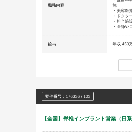
・皮膚科
職務内容
施
・美容医
・ドクタ
・担当施
・医師や
年収 450
給与
案件番号：176336 / 103
【全国】脊椎インプラント営業（日系