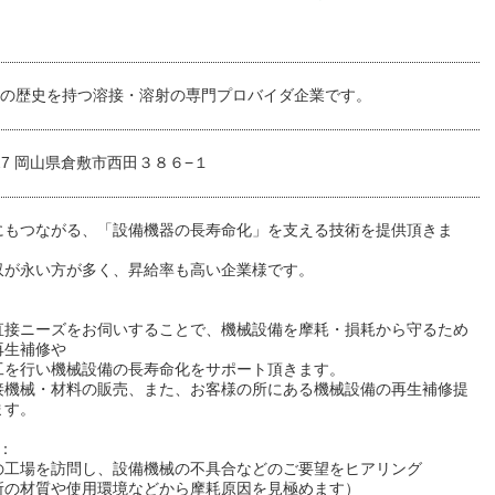
以上の歴史を持つ溶接・溶射の専門プロバイダ企業です。
0027 岡山県倉敷市西田３８６−１
にもつながる、「設備機器の長寿命化」を支える技術を提供頂きま
収が永い方が多く、昇給率も高い企業様です。
直接ニーズをお伺いすることで、機械設備を摩耗・損耗から守るため
再生補修や
工を行い機械設備の長寿命化をサポート頂きます。
接機械・材料の販売、また、お客様の所にある機械設備の再生補修提
ます。
：
の工場を訪問し、設備機械の不具合などのご要望をヒアリング
所の材質や使用環境などから摩耗原因を見極めます）