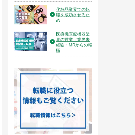
化粧品業界での転
職を成功させるた
め
医療機医療機器業
界の営業（業界未
経験・MRからの転
職