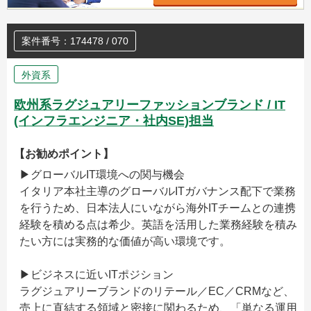
案件番号：174478 / 070
外資系
欧州系ラグジュアリーファッションブランド / IT
(インフラエンジニア・社内SE)担当
【お勧めポイント】
▶グローバルIT環境への関与機会
イタリア本社主導のグローバルITガバナンス配下で業務
を行うため、日本法人にいながら海外ITチームとの連携
経験を積める点は希少。英語を活用した業務経験を積み
たい方には実務的な価値が高い環境です。
▶ビジネスに近いITポジション
ラグジュアリーブランドのリテール／EC／CRMなど、
売上に直結する領域と密接に関わるため、「単なる運用