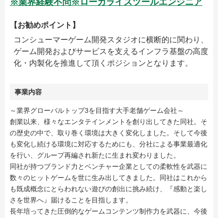
※業界経験不問※ローカライズツールエンジニア
【お勧めポイント】
コンシューマーゲーム開発スタジオに横断的に関わり、
ゲーム開発およびサービスを支えるインフラ基盤の高度
化・内製化を推進して頂くポジションとなります。
事業内容
～業界グローバルトップ3を目指す大手老舗ゲーム会社～
創業以来、様々なエンタテインメントを創り出してきた同社。そ
の歴史の中で、取り巻く環境は大きく変化しました。そして今後
も変化し続ける環境に対応するためにも、分社による事業最適化
を行い、グループ再編され新たに生まれ変わりました。
同社が持つブランド力とベンチャー企業としての柔軟性を武器に
数々のヒットゲームを世に生み出してきました。同社はこれから
も既成概念にとらわれない遊びの創出に挑み続け、『感動と楽し
さを世界へ』届けることを目指します。
長年培ってきた圧倒的なゲームコンテンツ制作力を武器に、今後