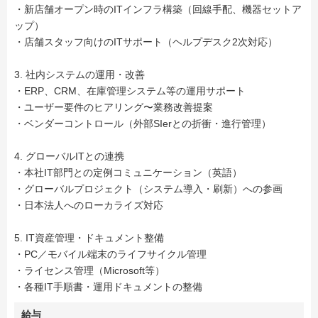
・新店舗オープン時のITインフラ構築（回線手配、機器セットア
ップ）
・店舗スタッフ向けのITサポート（ヘルプデスク2次対応）
3. 社内システムの運用・改善
・ERP、CRM、在庫管理システム等の運用サポート
・ユーザー要件のヒアリング〜業務改善提案
・ベンダーコントロール（外部SIerとの折衝・進行管理）
4. グローバルITとの連携
・本社IT部門との定例コミュニケーション（英語）
・グローバルプロジェクト（システム導入・刷新）への参画
・日本法人へのローカライズ対応
5. IT資産管理・ドキュメント整備
・PC／モバイル端末のライフサイクル管理
・ライセンス管理（Microsoft等）
・各種IT手順書・運用ドキュメントの整備
給与