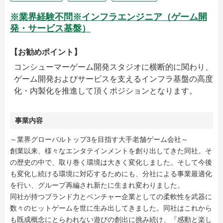
※業界経験不問※インフラエンジニア（ゲーム開
発・サービス基盤）
【お勧めポイント】
コンシューマーゲーム開発スタジオに横断的に関わり、
ゲーム開発およびサービスを支えるインフラ基盤の高度
化・内製化を推進して頂くポジションとなります。
事業内容
～業界グローバルトップ3を目指す大手老舗ゲーム会社～
創業以来、様々なエンタテインメントを創り出してきた同社。そ
の歴史の中で、取り巻く環境は大きく変化しました。そして今後
も変化し続ける環境に対応するためにも、分社による事業最適化
を行い、グループ再編され新たに生まれ変わりました。
同社が持つブランド力とベンチャー企業としての柔軟性を武器に
数々のヒットゲームを世に生み出してきました。同社はこれから
も既成概念にとらわれない遊びの創出に挑み続け、『感動と楽し