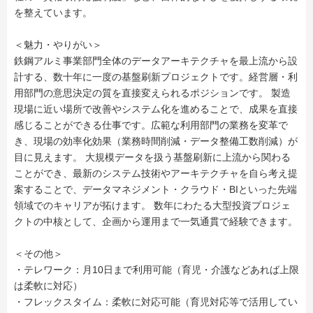
を整えています。
＜魅力・やりがい＞
鉄鋼アルミ事業部門全体のデータアーキテクチャを最上流から設
計する、数十年に一度の基盤刷新プロジェクトです。経営層・利
用部門の意思決定の質を直接変えられるポジションです。 製造
現場に近い場所で改善やシステム化を進めることで、成果を直接
感じることができる仕事です。広範な利用部門の業務を変革で
き、現場の効率化効果（業務時間削減・データ整備工数削減）が
目に見えます。 大規模データを扱う基盤刷新に上流から関わる
ことができ、最新のシステム技術やアーキテクチャを自ら考え提
案することで、データマネジメント・クラウド・BIといった先端
領域でのキャリアが拓けます。 数年にわたる大型投資プロジェ
クトの中核として、企画から運用まで一気通貫で経験できます。
＜その他＞
・テレワーク：月10日まで利用可能（育児・介護などあれば上限
は柔軟に対応）
・フレックスタイム：柔軟に対応可能（育児対応等で活用してい