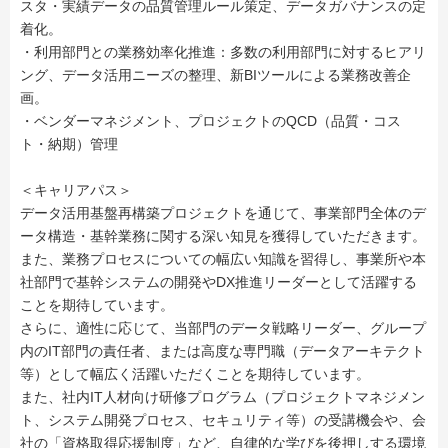
スタ・実績データの品質管理ルール策定、データガバナンスの定
着化。
・利用部門との業務効率化推進：多数の利用部門に対するヒアリ
ング、データ活用ニーズの整理、新BIツールによる業務改善企
画。
・ベンダーマネジメント、プロジェクトのQCD（品質・コス
ト・納期）管理
＜キャリアパス＞
データ活用基盤再構築プロジェクトを通じて、事業部門全体のデ
ータ構造・基幹業務に関する深い知見を獲得していただきます。
また、業務プロセスについての幅広い知識を習得し、事業所や本
社部門で基幹システムの開発やDX推進リーダーとして活躍する
ことを期待しています。
さらに、適性に応じて、当部門のデータ戦略リーダー、グループ
内のIT部門の責任者、または高度な専門職（データアーキテクト
等）として幅広く活躍いただくことを期待しています。
また、社内IT人材向け研修プログラム（プロジェクトマネジメン
ト、システム開発プロセス、セキュリティ等）の受講機会や、会
社の「資格取得応援制度」など、自律的な学びを後押しする環境