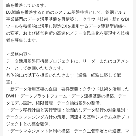
略を推進しています。
DX戦略を推進するためのシステム基盤整備として、鉄鋼アルミ
事業部門のデータ活用基盤を再構築し、クラウド技術・新たなBI
ツールを積極的に活用し製造DXを牽引するデータ駆動型組織へ
の変革、および経営判断の高速化／データ民主化を実現する技術
者を募集します。
＜業務内容＞
データ活用基盤再構築プロジェクトに、リーダーまたはコアメン
バーとして参画いただきます。
具体的には以下を担当いただきます（適性・経験に応じて配
置）。
・新データ活用基盤の企画・要件定義：クラウド技術を活用した
DWH・データプラットフォーム・データ連携基盤の構築、デー
タモデル設計、権限管理・データ抽出基盤の整備。
・データ移行計画と実行管理：段階的なデータ移行の対象選別・
データクレンジング方針の策定、関連する基幹システム刷新プロ
ジェクトとの整合確保。
・データマネジメント体制の構築：データ主管部署との連携、マ