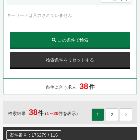
キーワードは入力されていません
この条件で検索
検索条件をリセットする
3
8
件
条件に合う求人
38
件
検索結果
(
1～20
件を表示）
1
2
案件番号：176279 / 116