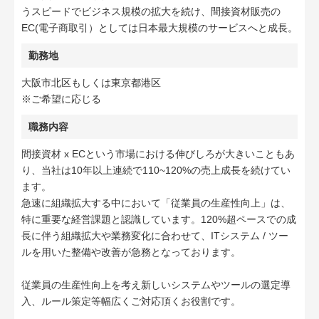
うスピードでビジネス規模の拡大を続け、間接資材販売の
EC(電子商取引）としては日本最大規模のサービスへと成長。
勤務地
大阪市北区もしくは東京都港区
※ご希望に応じる
職務内容
間接資材 x ECという市場における伸びしろが大きいこともあ
り、当社は10年以上連続で110~120%の売上成長を続けてい
ます。
急速に組織拡大する中において「従業員の生産性向上」は、
特に重要な経営課題と認識しています。120%超ペースでの成
長に伴う組織拡大や業務変化に合わせて、ITシステム / ツー
ルを用いた整備や改善が急務となっております。
従業員の生産性向上を考え新しいシステムやツールの選定導
入、ルール策定等幅広くご対応頂くお役割です。