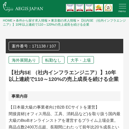
menu
HOME
>
条件から探す求人情報
>
東京都の求人情報
>
【社内SE （社内インフラエンジ
ニア）】10年以上連続で110～120%の売上成長を続ける企業
案件番号：171138 / 107
海外展開あり
転勤なし
大手・上場
【社内SE （社内インフラエンジニア）】10年
以上連続で110～120%の売上成長を続ける企業
事業内容
【日本最大級の事業者向けB2B ECサイトを運営】
間接資材(オフィス用品、工具、消耗品など)を取り扱う国内最
大級のBtoBオンラインストアを運営するプライム上場企業。
商品点数2400万点超、長期間にわたって前年比20％成長とい