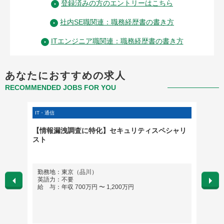
登録済みの方のエントリーはこちら
社内SE職関連：職務経歴書の書き方
ITエンジニア職関連：職務経歴書の書き方
あなたにおすすめの求人
RECOMMENDED JOBS FOR YOU
IT・通信
クリエイ
担当）
【情報漏洩調査に特化】セキュリティスペシャリ
※業界
スト
勤務地：東京（品川）
勤務
英語力：不要
英語
給 与：年収 700万円 〜 1,200万円
給 与