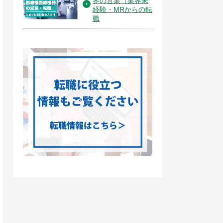
界の営業（業界未
経験・MRからの転
職