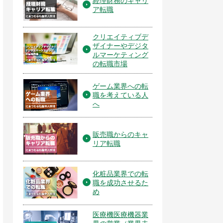
経理財務のキャリ
ア転職
クリエイティブデ
ザイナーやデジタ
ルマーケティング
の転職市場
ゲーム業界への転
職を考えている人
へ
販売職からのキャ
リア転職
化粧品業界での転
職を成功させるた
め
医療機医療機器業