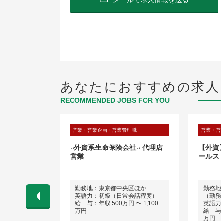
あなたにおすすめの求人
RECOMMENDED JOBS FOR YOU
理職
営業・営業企画・営業管理職
営業・営
け直納営業
○外資系生命保険会社○ 代理店
【外資
営業
ールス（S
区
勤務地：東京都中央区ほか
勤務地
ネス経験）
英語力：初級（日常会話程度）
（勤務
 〜 1,000
給 与：年収 500万円 〜 1,100
英語力
万円
給 与：
万円