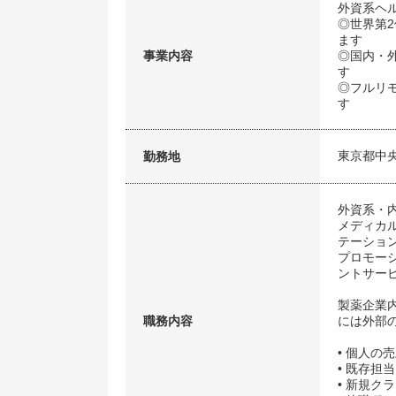
外資系ヘ
◎世界第
ます
事業内容
◎国内・
す
◎フルリ
す
東京都中
勤務地
外資系・
メディカ
テーショ
プロモー
ントサー
製薬企業
職務内容
には外部
• 個人の
• 既存
• 新規ク