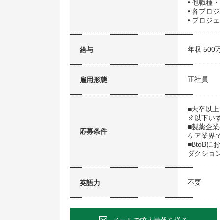
• 他職種
• 各プ
• プロジ
年収 500
給与
正社員
雇用形態
■大卒以上
※以下い
■製薬企
応募条件
ケア業界
■BtoB
ダクショ
不要
英語力
メールで求人情報を送る