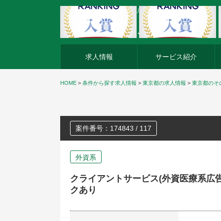
外資系企業の転職・キャリア転職ならアージスジャパン
求人情報
サービス紹介
HOME
>
条件から探す求人情報
>
東京都の求人情報
>
東京都のそ
案件番号：174843 / 117
外資系
クライアントサービス(外資医療系広
クあり