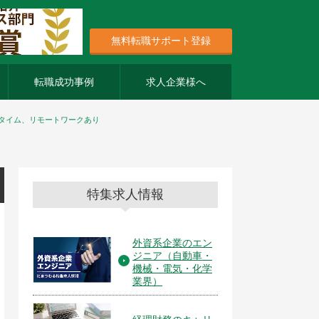
無料転職サポート登録
転職成功事例
求人企業様へ
スタイム、リモートワークあり
特集求人情報
外資系企業のエン
ジニア（自動車・
機械・電気・化学
業界）