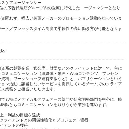
ルスケアエージェンシー
2位の広告代理店グループ内の医療に特化したエージェンシーとなり
外資問わず、幅広い製薬メーカーのプロモーション活動を担っていま
モート／フレックスタイム制度で柔軟性の高い働き方が可能となりま
央区
内資系の製薬企業、官公庁、財団などのクライアントに対して、主に
ルコミュニケーション（紙媒体・動画・Webコンテンツ、プレゼン
ン資料、ワークショップ運営支援など）と、パブリケーションという
ション活動に該当しないサービスを提供しているチームでのクライア
ビス業務をご担当いただきます。
内でも特にメディカルアフェアーズ部門や研究開発部門を中心に、時
の医師ともコミュニケーションを取りながら業務を進めます。
売上・利益の目標を達成
担当クライアントとの関係性強化とプロジェクト獲得
ライアントの獲得