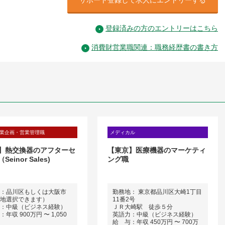
登録済みの方のエントリーはこちら
消費財営業職関連：職務経歴書の書き方
業企画・営業管理職
メディカル
】熱交換器のアフターセ
【東京】医療機器のマーケティ
einor Sales)
ング職
：品川区もしくは大阪市
勤務地： 東京都品川区大崎1丁目
地選択できます）
11番2号
：中級（ビジネス経験）
ＪＲ大崎駅 徒歩５分
年収 900万円 〜 1,050
英語力：中級（ビジネス経験）
給 与：年収 450万円 〜 700万