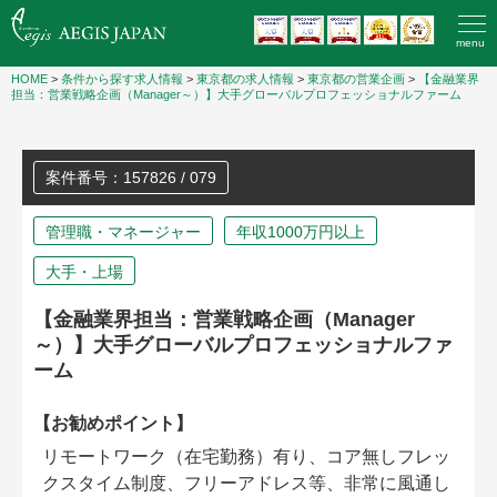
menu
HOME
>
条件から探す求人情報
>
東京都の求人情報
>
東京都の営業企画
>
【金融業界
担当：営業戦略企画（Manager～）】大手グローバルプロフェッショナルファーム
案件番号：157826 / 079
管理職・マネージャー
年収1000万円以上
大手・上場
【金融業界担当：営業戦略企画（Manager
～）】大手グローバルプロフェッショナルファ
ーム
【お勧めポイント】
リモートワーク（在宅勤務）有り、コア無しフレッ
クスタイム制度、フリーアドレス等、非常に風通し