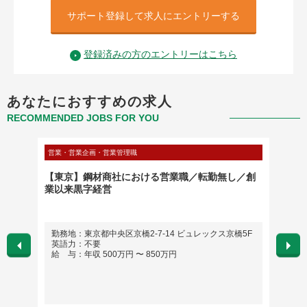
サポート登録して求人にエントリーする
登録済みの方のエントリーはこちら
あなたにおすすめの求人
RECOMMENDED JOBS FOR YOU
営業・営業企画・営業管理職
営業・営
福祉施
【東京】鋼材商社における営業職／転勤無し／創
ロボテ
カー
業以来黒字経営
セール
ご自宅
勤務地：東京都中央区京橋2-7-14 ビュレックス京橋5F
勤務
英語力：不要
英語
。
給 与：年収 500万円 〜 850万円
給 与
在宅勤