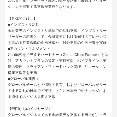
ルの専門家、マーケット部内の知見を結集し最適なソリュー
ションを提案する支援が業務となります。
【具体的には…】
■インダストリ活動：
金融業界のインダストリ単位での活動支援。インダストリー
リーダーの右腕として、金融業界における同社のプレゼンス
を高める営業戦略の企画推進や、対外発信の企画推進を実施
■アカウントマネジメント：
注力顧客を担当するパートナー（Global Client Partner）を助
け、アカウントプランの策定・実行支援、パイプライン・実
績の管理、クライアントフィードバック管理、リレーション
構築支援等を実施
■グローバル連携：
グローバルチームとの情報の共有、およびグローバルがリー
ドする活動の日本での実行、さらに日本発でのナレッジによ
る海外でのビジネス拡大支援
【部門からのメッセージ】
グローバルビジネスである金融業界を支援する当社が、クラ