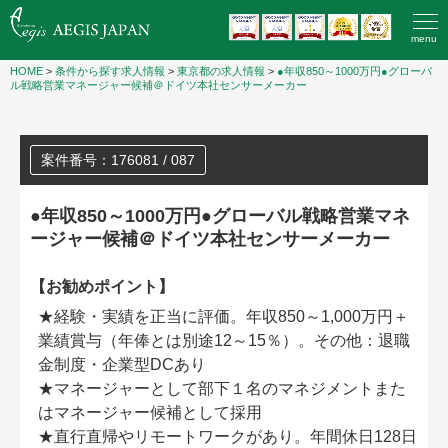
menu
HOME
>
条件から探す求人情報
>
東京都の求人情報
>
●年収850～1000万円●グローバ
ル戦略営業マネージャー候補＠ドイツ本社センサーメーカー
案件番号：176081 / 087
●年収850～1000万円●グローバル戦略営業マネ
ージャー候補＠ドイツ本社センサーメーカー
【お勧めポイント】
★経験・実績を正当に評価。年収850～1,000万円＋
業績賞与（年俸とは別途12～15％）。その他：退職
金制度・企業型DCあり
★マネージャーとして部下１名のマネジメントまた
はマネージャー候補として採用
★直行直帰やリモートワークがあり。年間休日128日