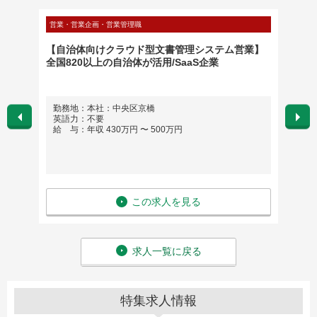
営業・営業企画・営業管理職
マーケテ
部長候
【自治体向けクラウド型文書管理システム営業】
英語力
全国820以上の自治体が活用/SaaS企業
企画運
勤務地：本社：中央区京橋
勤務
英語力：不要
英語
給 与：年収 430万円 〜 500万円
給 与
この求人を見る
求人一覧に戻る
特集求人情報