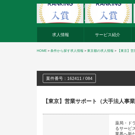
外資系企業の転職・キャリア転職ならアージスジャパン
求人情報
サービス紹介
HOME
>
条件から探す求人情報
>
東京都の求人情報
>
【東京】営
案件番号：162411 / 084
【東京】営業サポート（大手法人事業
薬局・ド
るサービ
業界へ新