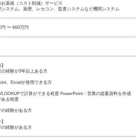
のお薬箱（コスト削減）サービス
理システム、薬歴、レセコン、監査システムなど機関システム
万円 〜 660万円
項】
業の経験が3年以上ある方
Point、Excelが使用できる方
：VLOOKUPで計算ができる程度 PowerPoint：営業の提案資料を作成
がある程度
ツの経験がある方
件】
界の経験がある方