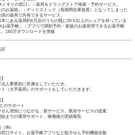
ARKくすりの窓口』：薬局＆ドラッグストア検索・予約サービス。
なのお薬箱』：デッドストック（長期間在庫放置）となってしまった
全国の薬局で共有できるサービス。
日本にある薬局約6万店のうちの既に30％以上のシェアを持っている
ARKお薬手帳』：アプリで調剤予約・家族のお薬管理できるお薬手帳
。160万ダウンロードを突破
島区
要】
手法人事業部に所属をしていただき、
ント（大手薬局）のサポートをしていただきます。
細】
ごとのサポート
方せん増加につながる、新サービス、既存サービスの提案
開始までの運用サポート、稼働後の実績報告
品（例）
の窓口サイト、お薬手帳アプリなど処方せん予約機能全般