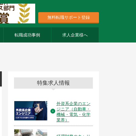
無料転職サポート登録
転職成功事例
求人企業様へ
特集求人情報
外資系企業のエン
ジニア（自動車・
機械・電気・化学
業界）