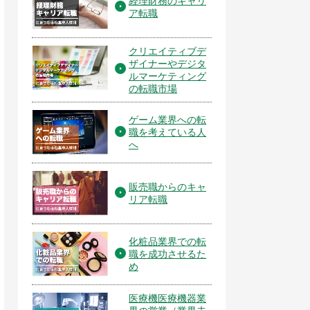
経理財務のキャリ
ア転職
クリエイティブデ
ザイナーやデジタ
ルマーケティング
の転職市場
ゲーム業界への転
職を考えている人
へ
販売職からのキャ
リア転職
化粧品業界での転
職を成功させるた
め
医療機医療機器業