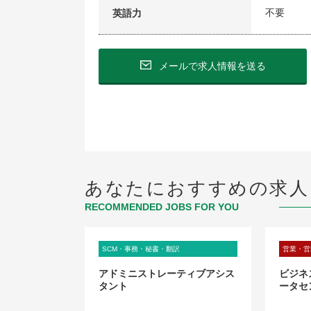
不要
英語力
メールで求人情報を送る
あなたにおすすめの求人
RECOMMENDED JOBS FOR YOU
広報
SCM・事務・秘書・翻訳
営業・営
ズ】マーケテ
アドミニストレーティブアシス
ビジネ
n MKT
タント
ータセ
ィルター事業