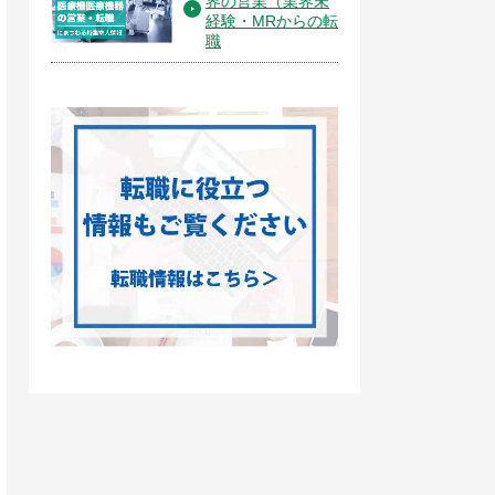
界の営業（業界未
経験・MRからの転
職