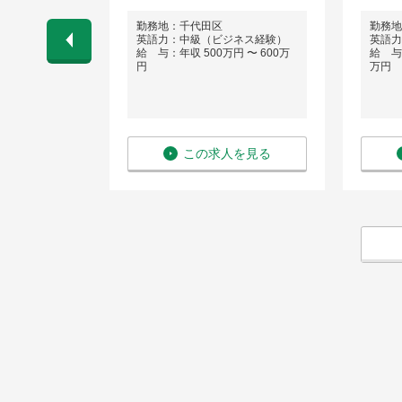
勤務地：千代田区
勤務
を併用したハ
英語力：中級（ビジネス経験）
英語力
週1回以上の
給 与：年収 500万円 〜 600万
給 与：
ート不可）
円
万円
ネス経験）
円 〜 1,400
を見る
この求人を見る