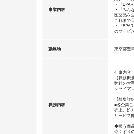
・『EP
事業内容
・『みん
医薬品を
これまで
・『EP
のサービス
東京都豊
勤務地
仕事内容
【職務概
弊社の大
クライア
【募集詳
職務内容
■各企業
売上、処
サービス
◆扱う商
◎くすり