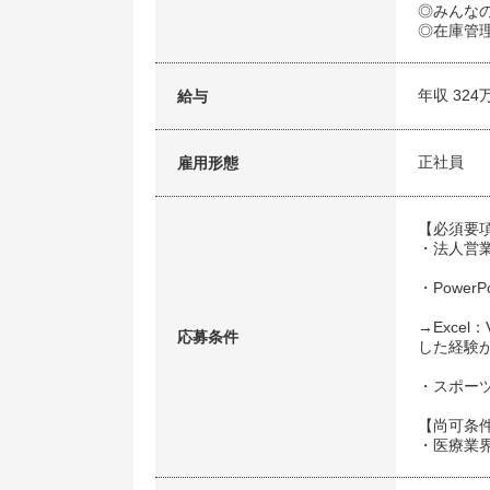
◎みんな
◎在庫管
年収 324
給与
正社員
雇用形態
【必須要
・法人営
・Power
→Excel
応募条件
した経験
・スポー
【尚可条
・医療業