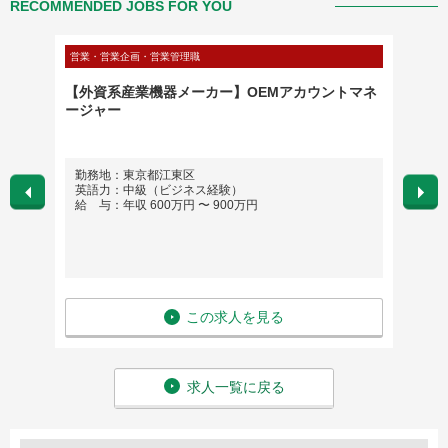
RECOMMENDED JOBS FOR YOU
営業・営業企画・営業管理職
営業・営
ラス
【外資系産業機器メーカー】OEMアカウントマネ
アパレ
ージャー
ル製品
勤務地：東京都江東区
勤務
英語力：中級（ビジネス経験）
英語
給 与：年収 600万円 〜 900万円
給 与
この求人を見る
求人一覧に戻る