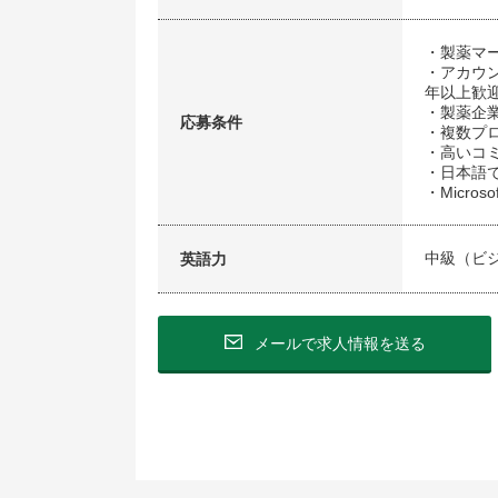
・製薬マ
・アカウ
年以上歓
・製薬企
応募条件
・複数プ
・高いコ
・日本語
・Micros
中級（ビ
英語力
メールで求人情報を送る