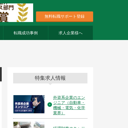
無料転職サポート登録
転職成功事例
求人企業様へ
特集求人情報
外資系企業のエン
ジニア（自動車・
機械・電気・化学
業界）