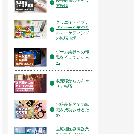
経理財務のキャリ
ア転職
クリエイティブデ
ザイナーやデジタ
ルマーケティング
の転職市場
ゲーム業界への転
職を考えている人
へ
販売職からのキャ
リア転職
化粧品業界での転
職を成功させるた
め
医療機医療機器業