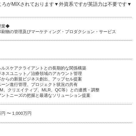
ろがMIXされております▼外資系ですが英語力は不要です▼
理業◆
印刷物の管理及びマーケティング・プロダクション・サービス
ヘルスケアクライアントとの長期的な関係構築
ジネスユニット／治療領域のアカウント管理
客からの新規ビジネス創出、アップセル提案
ペーン進行管理、プロジェクト状況の共有
M、クリエイティブ、MLR、QC等）との連携・調整
アントニーズの把握と最適なソリューション提案
万円 〜 1,000万円