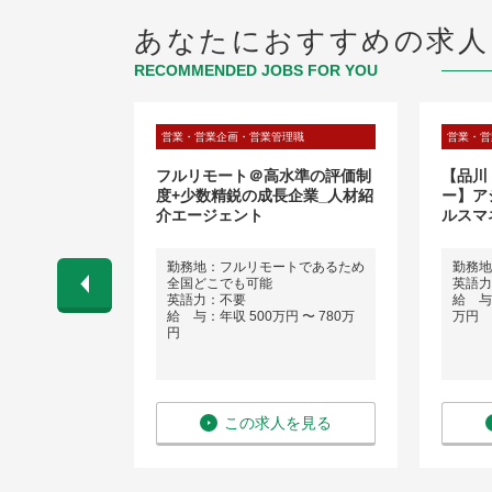
あなたにおすすめの求人
RECOMMENDED JOBS FOR YOU
理職
営業・営業企画・営業管理職
営業・営
業】高機能原
フルリモート＠高水準の評価制
【品川
営業（海外駐在
度+少数精鋭の成長企業_人材紹
ー】ア
介エージェント
ルスマ
勤務地：フルリモートであるため
勤務地
ネス経験）
全国どこでも可能
英語力
 〜 800万
英語力：不要
給 与：
給 与：年収 500万円 〜 780万
万円
円
を見る
この求人を見る