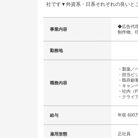
社です▼外資系・日系それぞれの良いとこ
◆広告代
事業内容
制作物、
勤務地
・製薬／
・担当ビ
・既存顧
職務内容
・キャン
・社内（P
・クライ
年収 600
給与
正社員
雇用形態