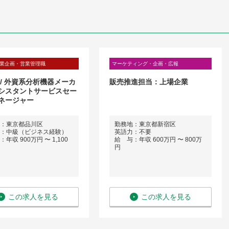
業企画・営業管理職
マーケティング・企画・広報
 / 外資系分析機器メーカ
販売推進担当：上場企業
シスタントサービスセー
ネージャー
：東京都品川区
勤務地：東京都新宿区
：中級（ビジネス経験）
英語力：不要
年収 900万円 〜 1,100
給 与：年収 600万円 〜 800万
円
この求人を見る
この求人を見る