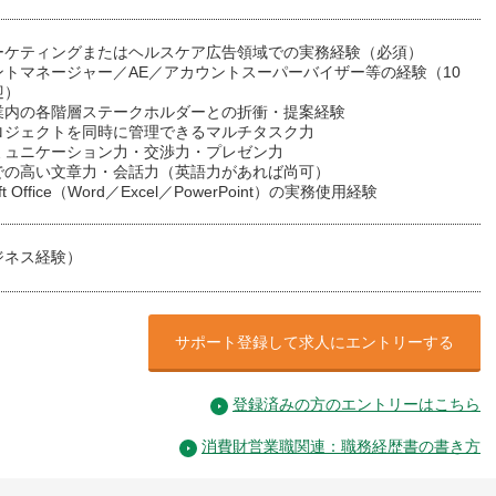
ーケティングまたはヘルスケア広告領域での実務経験（必須）
ントマネージャー／AE／アカウントスーパーバイザー等の経験（10
迎）
業内の各階層ステークホルダーとの折衝・提案経験
ロジェクトを同時に管理できるマルチタスク力
ミュニケーション力・交渉力・プレゼン力
での高い文章力・会話力（英語力があれば尚可）
oft Office（Word／Excel／PowerPoint）の実務使用経験
ジネス経験）
サポート登録して求人にエントリーする
登録済みの方のエントリーはこちら
消費財営業職関連：職務経歴書の書き方