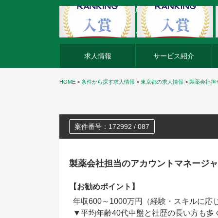
外資系企業の転職・キャリア転職ならアージスジャパン
求人情報
サービス紹介
HOME
>
条件から探す求人情報
>
東京都の求人情報
>
製薬会社担
案件番号：172992 / 087
製薬会社担当のアカウントマネージャ
【お勧めポイント】
年収600～1000万円（経験・スキル
▼平均年齢40代中盤と社歴の長い方も