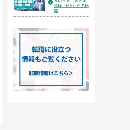
界の営業（業界未
経験・MRからの転
職