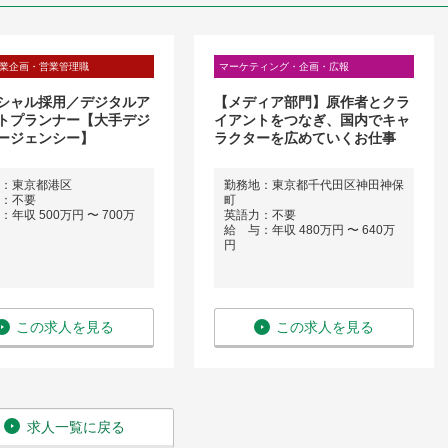
業企画・営業管理職
マーケティング・企画・広報
シャル採用／デジタルア
【メディア部門】原作者とクラ
トプランナー【大手デジ
イアントをつなぎ、国内でキャ
ージェンシー】
ラクターを広めていくお仕事
：東京都港区
勤務地：東京都千代田区神田神保
：不要
町
年収 500万円 〜 700万
英語力：不要
給 与：年収 480万円 〜 640万
円
この求人を見る
この求人を見る
求人一覧に戻る