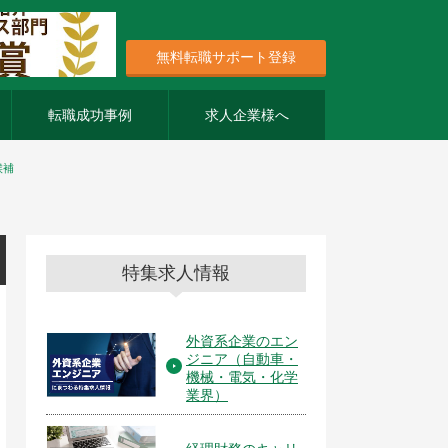
無料転職サポート登録
転職成功事例
求人企業様へ
候補
特集求人情報
外資系企業のエン
ジニア（自動車・
機械・電気・化学
業界）