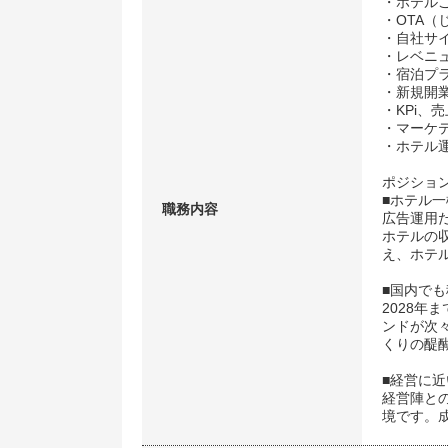
・ホテル
・OTA
・自社サ
・レベニ
・宿泊プ
・新規開
・KPi、
・マーケ
・ホテル
ポジショ
■ホテル
職務内容
広告運用
ホテルの
え、ホテ
■国内で
2028年
ンドが次
くりの醍
■経営に
経営陣と
境です。