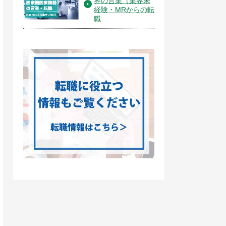
界の営業（業界未
経験・MRからの転
職