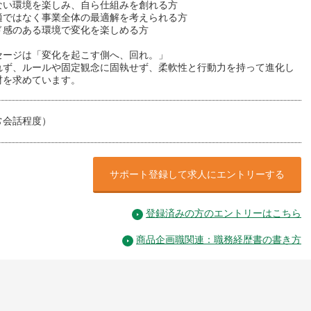
ない環境を楽しみ、自ら仕組みを創れる方
適ではなく事業全体の最適解を考えられる方
ド感のある環境で変化を楽しめる方
セージは「変化を起こす側へ、回れ。」
れず、ルールや固定観念に固執せず、柔軟性と行動力を持って進化し
材を求めています。
常会話程度）
サポート登録して求人にエントリーする
登録済みの方のエントリーはこちら
商品企画職関連：職務経歴書の書き方