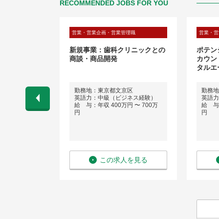
RECOMMENDED JOBS FOR YOU
理職
営業・営業企画・営業管理職
営業・営
ート（大手法
新規事業：歯科クリニックとの
ポテン
商談・商品開発
カウン
タルエ
区
勤務地：東京都⽂京区
勤務地
英語力：中級（ビジネス経験）
英語力
 〜 660万
給 与：年収 400万円 〜 700万
給 与：
円
円
を見る
この求人を見る