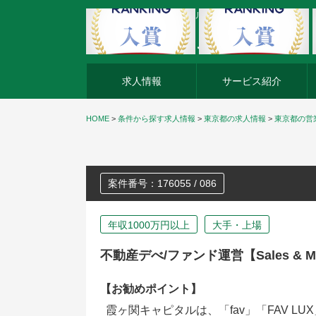
外資系企業の転職・キャリア転職ならアージスジャパン
求人情報
サービス紹介
HOME
>
条件から探す求人情報
>
東京都の求人情報
>
東京都の営
案件番号：176055 / 086
年収1000万円以上
大手・上場
不動産デべ/ファンド運営【Sales &
【お勧めポイント】
霞ヶ関キャピタルは、「fav」「FAV LUX」「