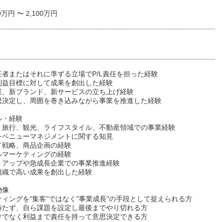
0万円 〜 2,100万円
任者またはそれに準ずる立場でP/L責任を担った経験
利益目標に対して成果を創出した経験
業、新ブランド、新サービスの立ち上げ経験
思決定し、周囲を巻き込みながら事業を推進した経験
ル・経験
、旅行、観光、ライフスタイル、不動産領域での事業経験
やレベニューマネジメントに関する知見
ド戦略、商品企画の経験
ルマーケティングの経験
トアップや急成長企業での事業推進経験
組織で高い成果を創出した経験
物像
ィングを"集客"ではなく"事業成長"の手段として捉えられる方
待たず、自ら課題を設定し最後までやり切れる方
けでなく利益まで責任を持って意思決定できる方