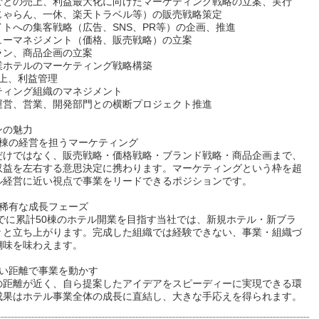
ごとの売上、利益最大化に向けたマーケティング戦略の立案、実行
（じゃらん、一休、楽天トラベル等）の販売戦略策定
イトへの集客戦略（広告、SNS、PR等）の企画、推進
ューマネジメント（価格、販売戦略）の立案
ラン、商品企画の立案
業ホテルのマーケティング戦略構築
売上、利益管理
ティング組織のマネジメント
運営、営業、開発部門との横断プロジェクト推進
ンの魅力
一棟の経営を担うマーケティング
だけではなく、販売戦略・価格戦略・ブランド戦略・商品企画まで、
収益を左右する意思決定に携わります。マーケティングという枠を超
ル経営に近い視点で事業をリードできるポジションです。
も稀有な成長フェーズ
までに累計50棟のホテル開業を目指す当社では、新規ホテル・新ブラ
々と立ち上がります。完成した組織では経験できない、事業・組織づ
醐味を味わえます。
近い距離で事業を動かす
の距離が近く、自ら提案したアイデアをスピーディーに実現できる環
成果はホテル事業全体の成長に直結し、大きな手応えを得られます。