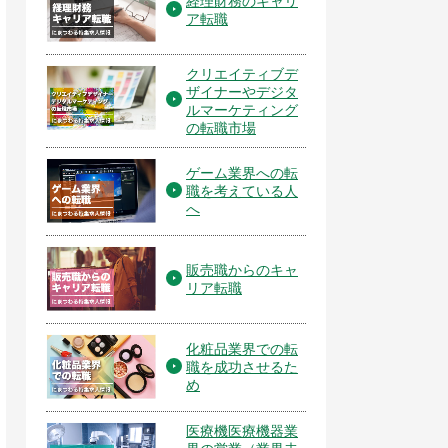
経理財務のキャリ
ア転職
クリエイティブデ
ザイナーやデジタ
ルマーケティング
の転職市場
ゲーム業界への転
職を考えている人
へ
販売職からのキャ
リア転職
化粧品業界での転
職を成功させるた
め
医療機医療機器業