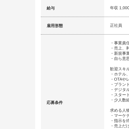
年収 1,00
給与
正社員
雇用形態
・事業責
・売上、
・新規事
・自ら意
歓迎スキ
・ホテル
・OTA
・ブラン
・デジタ
・スター
・少人数
応募条件
求める人
・マーケテ
・指示を
・売上だ