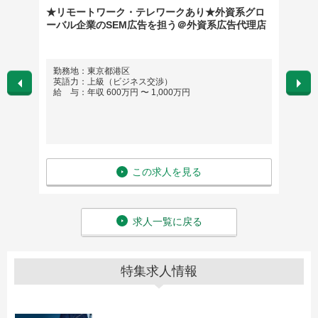
ポーツ
★リモートワーク・テレワークあり★外資系グロ
真空機
ーバル企業のSEM広告を担う＠外資系広告代理店
帰勤
勤務地：東京都港区
勤務
英語力：上級（ビジネス交渉）
英語
給 与：年収 600万円 〜 1,000万円
給 与
この求人を見る
求人一覧に戻る
特集求人情報