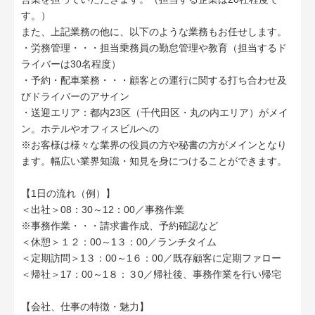
す。）
また、上記業務の他に、以下のような業務もお任せします。
・労務管理・・・担当乗務員の勤怠管理や教育（担当するド
ライバーは30名程度）
・予約・配車業務・・・顧客との運行に関する打ち合わせ及
びドライバーのアサイン
・送迎エリア：都内23区（千代田区・丸の内エリア）がメイ
ン。ホテルやオフィスビルへの
※お客様は様々な業界の役員の方や秘書の方がメインとなり
ます。幅広い業界知識・知見を身につけることができます。
【1日の流れ（例）】
＜出社＞08：30～12：00／事務作業
※事務作業・・・請求書作成、予約確認など
＜休憩＞１２：00～1３：00／ランチタイム
＜定期訪問＞1３：00～1６：00／既存顧客に定期ファロー
＜帰社＞17：00～1８：３0／帰社後、事務作業を行い帰宅
【会社、仕事の特徴・魅力】