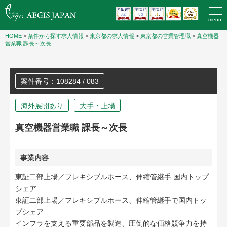
menu
HOME
>
条件から探す求人情報
>
東京都の求人情報
>
東京都の営業管理職
>
真空機器
営業職 課長～次長
案件番号：108284 / 083
海外展開あり
大手・上場
真空機器営業職 課長～次長
事業内容
東証二部上場／フレキシブルホース、伸縮管継手 国内トップ
シェア
東証二部上場／フレキシブルホース、伸縮管継手で国内トッ
プシェア
インフラを支える重要部品を製造、圧倒的な価格競争力を持