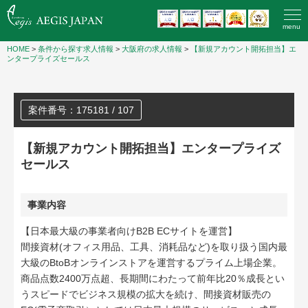
menu
HOME
>
条件から探す求人情報
>
大阪府の求人情報
>
【新規アカウント開拓担当】エ
ンタープライズセールス
案件番号：175181 / 107
【新規アカウント開拓担当】エンタープライズ
セールス
事業内容
【日本最大級の事業者向けB2B ECサイトを運営】
間接資材(オフィス用品、工具、消耗品など)を取り扱う国内最
大級のBtoBオンラインストアを運営するプライム上場企業。
商品点数2400万点超、長期間にわたって前年比20％成長とい
うスピードでビジネス規模の拡大を続け、間接資材販売の