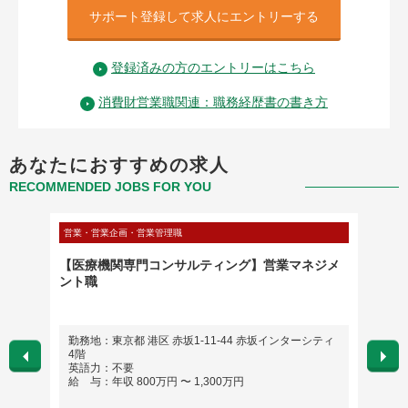
サポート登録して求人にエントリーする
登録済みの方のエントリーはこちら
消費財営業職関連：職務経歴書の書き方
あなたにおすすめの求人
RECOMMENDED JOBS FOR YOU
営業・営業企画・営業管理職
営業・営
【医療機関専門コンサルティング】営業マネジメ
【大阪
ント職
営業職
勤務地：東京都 港区 赤坂1-11-44 赤坂インターシティ
勤務
4階
英語
英語力：不要
給 与
給 与：年収 800万円 〜 1,300万円