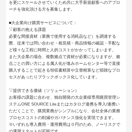
を更にスケールさせていくため共に大手新規顧客へのアプロ
ーチを強化頂ける方を募集します。
■大企業向け購買サービスについて：
▽顧客の抱える課題
必要な間接資材（業務で使用する消耗品など）を調達する
際、従来では問い合わせ・相見積・商品情報の確認・手配な
ど様々な工程に時間と人的コストがかかってしまいます。
また大企業の場合、複数拠点で資材が必要になりますが、拠
点ごとの買い方による属人化が進みホームセンター等で直接
購入することで起きる領収書精算や立替精算など煩雑なプロ
セスがあったりブラックボックス化しています。
▽提供できる価値（ソリューション）
お客様の課題に合わせ、独自開発の大企業様専用購買管理シ
ステムONE SOURCE Liteまたはカタログ連携を導入/連携い
ただくことで、購買業務がシンプルになり、会社全体の業務
プロセスコストの削減やガバナンス強化を実現できます。
※いずれも導入費用・運用費用は０円のため、ノーリスクで
の運用スタートが可能です。