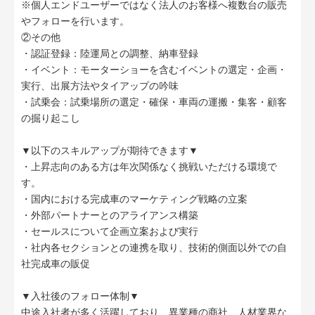
※個人エンドユーザーではなく法人のお客様へ複数台の販売
やフォローを行います。
②その他
・認証登録：陸運局との調整、納車登録
・イベント：モーターショーを含むイベントの選定・企画・
実行、出展方法やタイアップの吟味
・試乗会：試乗場所の選定・確保・車両の運搬・集客・顧客
の掘り起こし
▼以下のスキルアップが期待できます▼
・上昇志向のある方は年次関係なく挑戦いただける環境で
す。
・国内における完成車のマーケティング戦略の立案
・外部パートナーとのアライアンス構築
・セールスについて企画立案および実行
・社内各セクションとの連携を取り、技術的側面以外での自
社完成車の販促
▼入社後のフォロー体制▼
中途入社者が多く活躍しており、異業種の商社、人材業界な