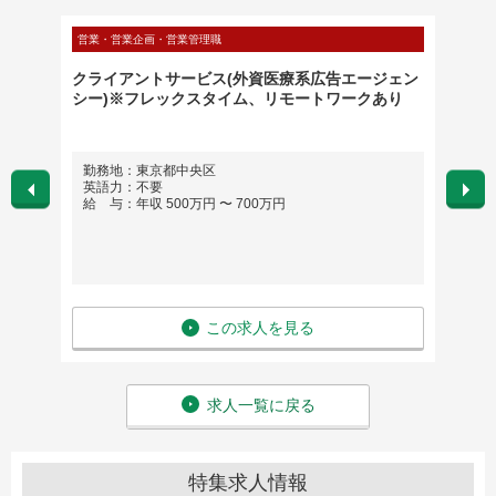
営業・営業企画・営業管理職
営業・営
事業】
クライアントサービス(外資医療系広告エージェン
ゲーム
シー)※フレックスタイム、リモートワークあり
勤務地：東京都中央区
勤務地
英語力：不要
英語
給 与：年収 500万円 〜 700万円
給 与
この求人を見る
求人一覧に戻る
特集求人情報