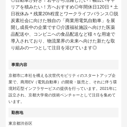
◎自動車が好き！若手から活躍したい！幅広いキャ
リアを積みたい！方へおすすめ◎年間休日120日＊土
日祝休み＊残業20h程度とワークライフバランス◎脱
炭素社会に向けた独自の「商業用電気自動車」を展
開し成長中の企業です◎介護福祉施設へ向けた医薬
品配送や、コンビニへの食品配送など様々な用途で
導入されており、物流業界の未来へ向けた新たな取
り組みの一つとして注目を浴びています◎
事業内容
京都市に本社を構える次世代モビリティのスタートアップ企
業で、商用EV（電気自動車）の開発・販売と、それに伴う環
境対応型インフラサービスの提供を行っています。2021年に
設立され、京都大学発の技術ベンチャーとして注目を集めて
います。
勤務地
東京都渋谷区