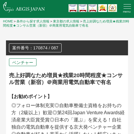
menu
HOME
>
条件から探す求人情報
>
東京都の求人情報
>
売上好調なため増員★残業20時
間程度★コンサル営業（新宿）＠商業用電気自動車で有名
案件番号：170874 / 087
ベンチャー
売上好調なため増員★残業20時間程度★コンサ
ル営業（新宿）＠商業用電気自動車で有名
【お勧めポイント】
◎フォロー体制充実◎自動車整備士資格をお持ちの
方（2級以上）歓迎◎第24回Japan Venture Awards経
済産業大臣賞受賞◎日本の「運ぶ」を変える！自社
独自の電気自動車を提供する京大発ベンチャー企業