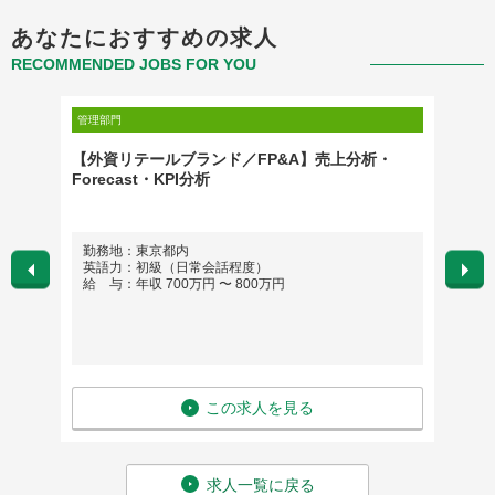
あなたにおすすめの求人
RECOMMENDED JOBS FOR YOU
管理部門
管理部門
ションエ
【外資リテールブランド／FP&A】売上分析・
法務担
ー
Forecast・KPI分析
勤務地：東京都内
勤務
英語力：初級（日常会話程度）
英語
給 与：年収 700万円 〜 800万円
給 与
この求人を見る
求人一覧に戻る