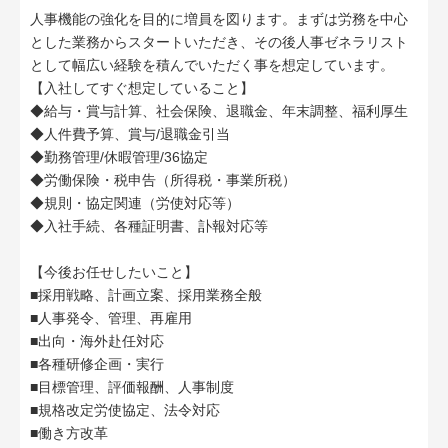
人事機能の強化を目的に増員を図ります。まずは労務を中心
とした業務からスタートいただき、その後人事ゼネラリスト
として幅広い経験を積んでいただく事を想定しています。
【入社してすぐ想定していること】
◆給与・賞与計算、社会保険、退職金、年末調整、福利厚生
◆人件費予算、賞与/退職金引当
◆勤務管理/休暇管理/36協定
◆労働保険・税申告（所得税・事業所税）
◆規則・協定関連（労使対応等）
◆入社手続、各種証明書、訃報対応等
【今後お任せしたいこと】
■採用戦略、計画立案、採用業務全般
■人事発令、管理、再雇用
■出向・海外赴任対応
■各種研修企画・実行
■目標管理、評価報酬、人事制度
■規格改定労使協定、法令対応
■働き方改革