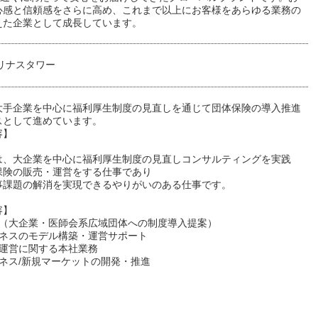
心感と信頼感をさらに高め、これまで以上にお客様をあらゆる業務の
えた企業として成長しています。
リナスタワー
大手企業を中心に福利厚生制度の見直しを通じて団体保険の導入推進
スとして進めています。
容】
は、大企業を中心に福利厚生制度の見直しコンサルティングを実践
保険の販売・運営をする仕事であり
事課題の解消を実現できるやりがいのある仕事です。
容】
業（大企業・医師会系広域団体への制度導入提案）
ジネスのモデル構築・運営サポート
度運営に関する本社業務
ジネス/新規マーケットの開発・推進