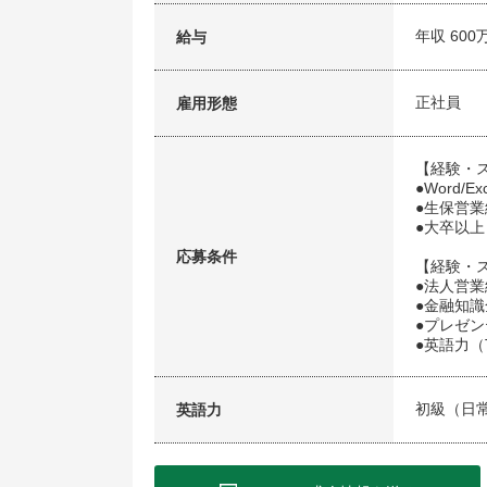
年収 600
給与
正社員
雇用形態
【経験・
●Word/E
●生保営
●大卒以上
応募条件
【経験・
●法人営業
●金融知識
●プレゼ
●英語力（T
初級（日
英語力