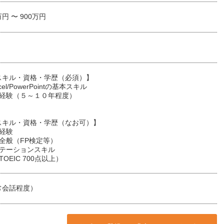
万円 〜 900万円
スキル・資格・学歴（必須）】
xcel/PowerPointの基本スキル
業経験（５～１０年程度）
スキル・資格・学歴（なお可）】
経験
全般（FP検定等）
ンテーションスキル
OEIC 700点以上）
常会話程度）