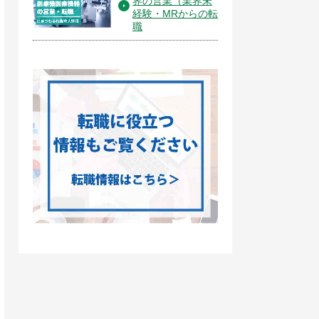
界の営業（業界未
経験・MRからの転
職