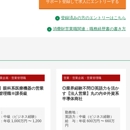
サポート登録して求人にエントリーする
登録済みの方のエントリーはこちら
消費財営業職関連：職務経歴書の書き方
業企画・営業管理職
営業・営業企画・営業管理職
】眼科系医療機器の営業
◎業界経験不問◎英語力を活か
管理職※課長級
す【法人営業】丸の内＠外資系
半導体商社
：
勤務地：
：中級（ビジネス経験）
英語力：中級（ビジネス経験）
年収 1,000万円 〜 1,200
給 与：年収 600万円 〜 660万
円