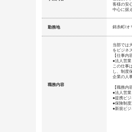
客様の安
中心に据
錦糸町/オ
勤務地
当部では
をビジネ
【仕事内
●法人営業
この仕事
し、制度
企業の人
職務内容
【職務内
●法人営
●提携ビ
●保険制
●新規ビ