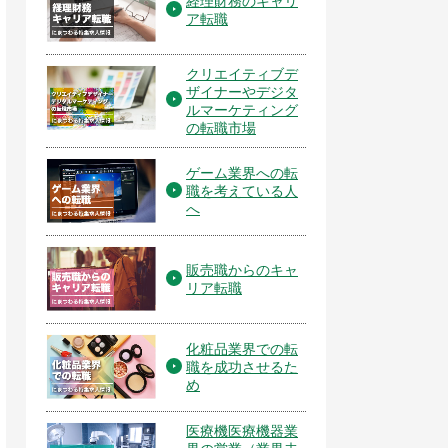
経理財務のキャリ
ア転職
クリエイティブデ
ザイナーやデジタ
ルマーケティング
の転職市場
ゲーム業界への転
職を考えている人
へ
販売職からのキャ
リア転職
化粧品業界での転
職を成功させるた
め
医療機医療機器業