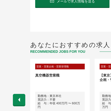
メールで求人情報を送る
あなたにおすすめの求人
RECOMMENDED JOBS FOR YOU
理職
営業・営業企画・営業管理職
営業・営
ECカンパニー
真空機器営業職
【東京
・トレーディ
企画・
楽天クリムゾ
勤務地：東京本社
勤務地
英語力：不要
英語力
給 与：年収 400万円 〜 600万
給 与：
 〜 700万
円
万円