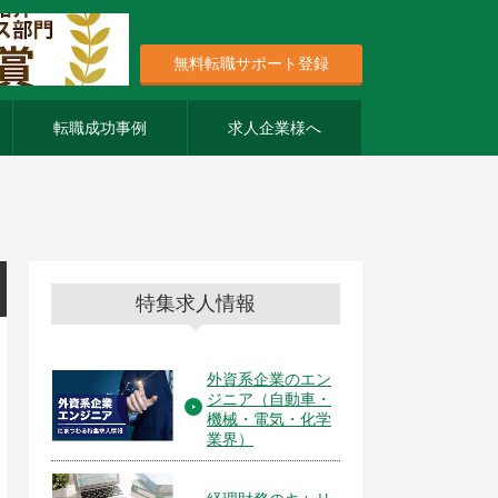
無料転職サポート登録
転職成功事例
求人企業様へ
特集求人情報
外資系企業のエン
ジニア（自動車・
機械・電気・化学
業界）