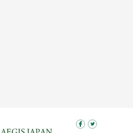
給 与：年収 430万円 〜 600万
円
この求人を見る
この求人を見る