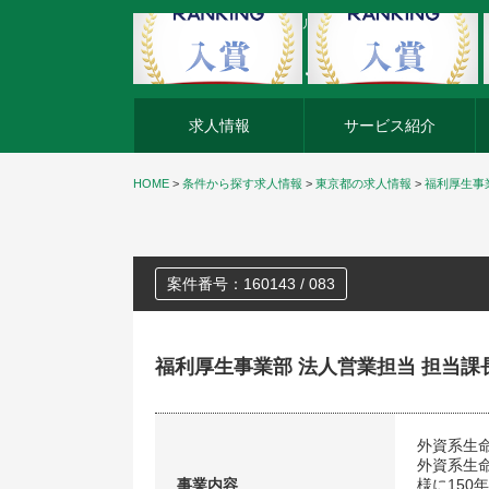
外資系企業の転職・キャリア転職ならアージスジャパン
求人情報
サービス紹介
HOME
>
条件から探す求人情報
>
東京都の求人情報
>
福利厚生事
案件番号：160143 / 083
福利厚生事業部 法人営業担当 担当課
外資系生
外資系生
事業内容
様に15