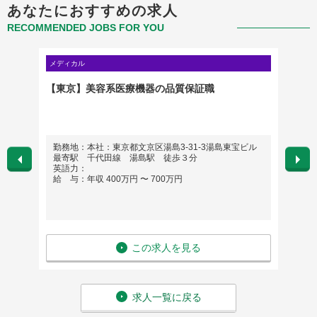
あなたにおすすめの求人
RECOMMENDED JOBS FOR YOU
メディカル
メディカ
【東京】美容系医療機器の品質保証職
【神奈
勤務地：本社：東京都文京区湯島3-31-3湯島東宝ビル
勤務
最寄駅 千代田線 湯島駅 徒歩３分
直帰
英語力：
英語
給 与：年収 400万円 〜 700万円
給 与
この求人を見る
求人一覧に戻る