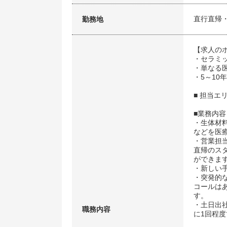
直行直帰
勤務地
【求人の
・セラミ
・単なる
・5～10
■ 担当エ
■業務内容
・生体材
などを医
・営業担
直帰のス
ができま
・新しい
・突発的
コールは
す。
・土日出
職務内容
に1回程