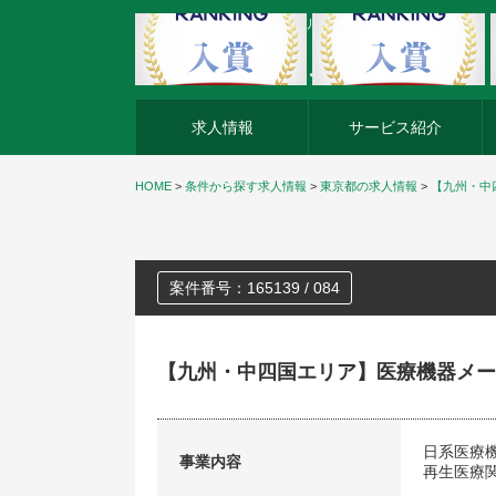
外資系企業の転職・キャリア転職ならアージスジャパン
求人情報
サービス紹介
HOME
>
条件から探す求人情報
>
東京都の求人情報
>
【九州・中
案件番号：165139 / 084
【九州・中四国エリア】医療機器メー
日系医療
事業内容
再生医療