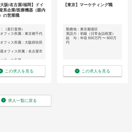
/大阪/名古屋/福岡】ドイ
【東京】マーケティング職
資系企業/医療機器（眼内
）の営業職
：（直行直帰）
勤務地：東京都港区
オフィス所属：東京都千代
英語力：初級（日常会話程度）
給 与：年収 600万円 〜 800万
オフィス所属：大阪府吹田
円
屋オフィス所属：名古屋市
オフィス所属：
：不要
年収 550万円 〜 850万
この求人を見る
この求人を見る
求人一覧に戻る