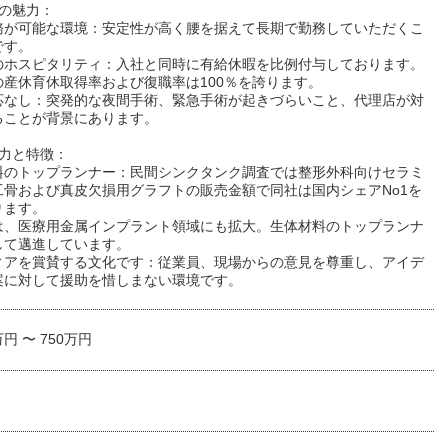
境の魅力：
務が可能な環境：安定性が高く腰を据えて長期で勤務していただくこ
です。
のホスピタリティ：入社と同時に有給休暇を比例付与しております。
の産休育休取得率および復職率は100％を誇ります。
応なし：突発的な夜間手術、緊急手術が起きづらいこと、代理店が対
ることが背景にあります。
魅力と特徴：
料のトップランナー：民間シンクタンク調査では整形外科向けセラミ
工骨および真皮欠損用グラフトの販売金額で同社は国内シェアNo1を
ります。
は、医療用金属インプラント領域にも拡大。生体材料のトップランナ
して邁進しています。
ィアを賞賛する文化です：従業員、現場からの意見を尊重し、アイデ
案に対して援助を惜しまない環境です。
万円 〜 750万円