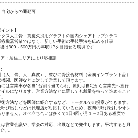
・自宅からの通勤可
ポイント】
ックス人工骨・真皮欠損用グラフトの国内シェアトップクラス
医療機器営業ではなく、新しい手術の手技手法を広める仕事
年後は300～500万円の年収UPを目指せる環境です
リア：居住エリアにより応相談
：
料（人工骨、人工真皮）、並びに骨接合材料（金属インプラント品）
療機関、医師などに対して営業して頂きます。
当には営業車が各自1台割り当てられ、原則は自宅から営業先へ直行
タイルになります。営業方法などに関しても裁量を持って進めること
す。
手術方法などを医師に紹介するなど、トータルでの提案ができます。
な呼び出しなどは代理店が対応しているため、夜間の呼び出しやオン
ありません。オペ立ち合いは多くて1日4回が月１～2日ある程度で
社は営業会議や、学会の対応、出展などで発生します。平均すると月
度です。