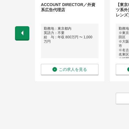
のフィールド
ACCOUNT DIRECTOR／外資
【東京
ア
系広告代理店
ツ系外
レンズ
）
勤務地：東京都内
勤務地
：東京都千代
英語力：不要
※東京
給 与：年収 800万円 〜 1,000
田区
万円
※大阪
 〜 750万
市
※名古
名東区
※福岡
英語力
給 与：
を見る
この求人を見る
円