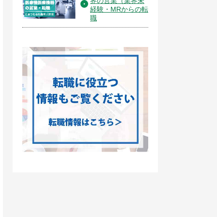
界の営業（業界未
経験・MRからの転
職