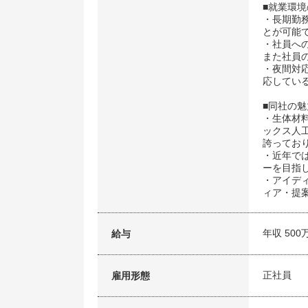
■就業環
・長期勤
とが可能
・社員へ
また社員
・夜間対
応してい
■同社の
・生体材
ックス人
誇ってお
・近年で
ーを目指
・アイデ
ィア・提
年収 500
給与
正社員
雇用形態