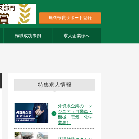
無料転職サポート登録
転職成功事例
求人企業様へ
特集求人情報
外資系企業のエン
ジニア（自動車・
機械・電気・化学
業界）