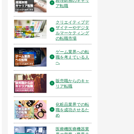
経理財務のキャリ
ア転職
クリエイティブデ
ザイナーやデジタ
ルマーケティング
の転職市場
ゲーム業界への転
職を考えている人
へ
販売職からのキャ
リア転職
化粧品業界での転
職を成功させるた
め
医療機医療機器業