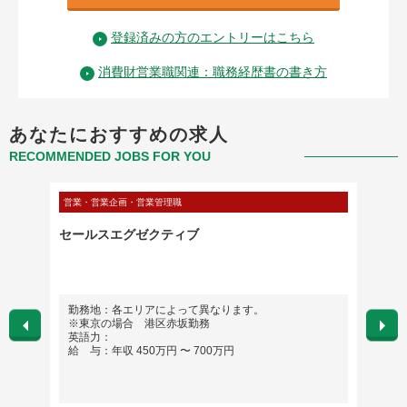
登録済みの方のエントリーはこちら
消費財営業職関連：職務経歴書の書き方
あなたにおすすめの求人
RECOMMENDED JOBS FOR YOU
営業・営業企画・営業管理職
営業・営
ケ】ホ
セールスエグゼクティブ
【東京
営業職
勤務地：各エリアによって異なります。
勤務
※東京の場合 港区赤坂勤務
英語
英語力：
給 与
給 与：年収 450万円 〜 700万円