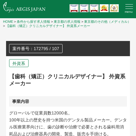
menu
HOME
>
条件から探す求人情報
>
東京都の求人情報
>
東京都のその他（メディカル）
>
【歯科（矯正）クリニカルデザイナー】 外資系メーカー
案件番号：172795 / 107
外資系
【歯科（矯正）クリニカルデザイナー】 外資系
メーカー
事業内容
グローバルで従業員数12000名。
100年以上の歴史を持つ米国のデンタル製品メーカー。デンタ
ル医療業界向けに、歯の診断や治療で必要とされる歯科用消
耗品および治療器具の開発、製造、販売を手掛ける。