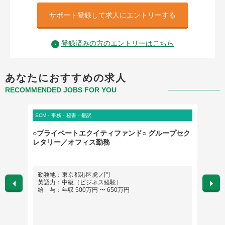
サポート登録して求人にエントリーする
登録済みの方のエントリーはこちら
あなたにおすすめの求人
RECOMMENDED JOBS FOR YOU
SCM・事務・秘書・翻訳
SCM・
○プライベートエクイティファンド○ グループセク
[01
レタリー／オフィス勤務
勤務地：東京都港区虎ノ門
勤務
英語力：中級（ビジネス経験）
英語
給 与：年収 500万円 〜 650万円
給 与