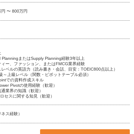
万円 〜 800万円
上
 PlanningまたはSupply Planning経験3年以上
ティー、ファッション、またはFMCG業界経験
レベルの英語力（読み書き・会話、目安：TOEIC800点以上）
l中級～上級レベル（関数・ピボットテーブル必須）
Pointでの資料作成スキル
ower Pivotの使用経験（歓迎）
流通業界の知識（歓迎）
プロセスに関する知見（歓迎）
ジネス経験）