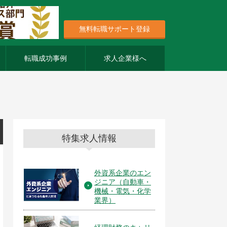
無料転職サポート登録
転職成功事例
求人企業様へ
特集求人情報
外資系企業のエン
ジニア（自動車・
機械・電気・化学
業界）