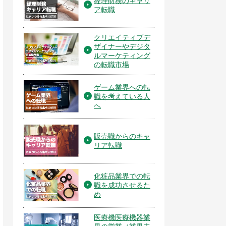
経理財務のキャリ
ア転職
クリエイティブデ
ザイナーやデジタ
ルマーケティング
の転職市場
ゲーム業界への転
職を考えている人
へ
販売職からのキャ
リア転職
化粧品業界での転
職を成功させるた
め
医療機医療機器業