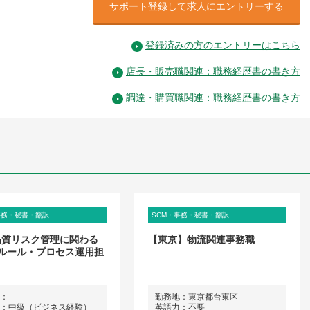
サポート登録して求人にエントリーする
登録済みの方のエントリーはこちら
店長・販売職関連：職務経歴書の書き方
調達・購買職関連：職務経歴書の書き方
事務・秘書・翻訳
SCM・事務・秘書・翻訳
4]品質リスク管理に関わる
【東京】物流関連事務職
ルール・プロセス運用担
：
勤務地：東京都台東区
：中級（ビジネス経験）
英語力：不要