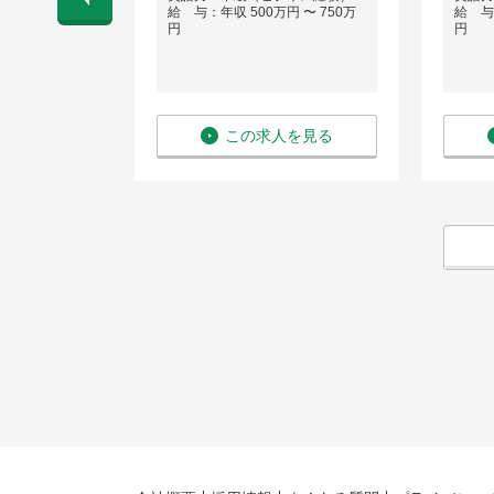
 〜 800万
給 与：年収 500万円 〜 750万
給 与：
円
円
を見る
この求人を見る