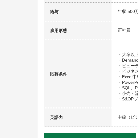
年収 500
給与
正社員
雇用形態
・大卒以
・Demand
・ビュー
・ビジネス
応募条件
・Exce
・Power
・SQL、P
・小売・
・S&OP
中級（ビ
英語力