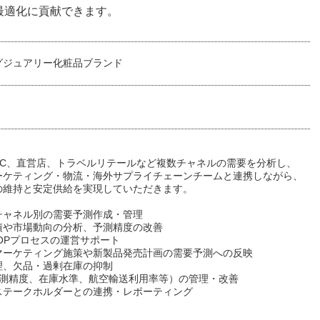
最適化に貢献できます。
グジュアリー化粧品ブランド
EC、直営店、トラベルリテールなど複数チャネルの需要を分析し、
ーケティング・物流・海外サプライチェーンチームと連携しながら、
の維持と安定供給を実現していただきます。
・チャネル別の需要予測作成・管理
績や市場動向の分析、予測精度の改善
OPプロセスの運営サポート
マーケティング施策や新製品発売計画の需要予測への反映
理、欠品・過剰在庫の抑制
（予測精度、在庫水準、航空輸送利用率等）の管理・改善
ステークホルダーとの連携・レポーティング