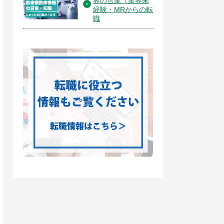
界の営業（業界未
経験・MRからの転
職