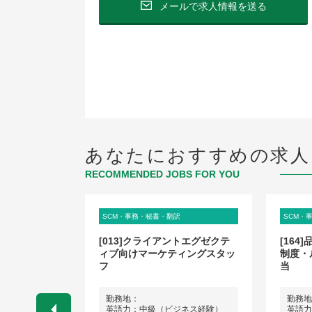
メールで求人情報を送る
あなたにおすすめの求人
RECOMMENDED JOBS FOR YOU
ビス関連
SCM・事務・秘書・翻訳
SCM・
nd
[013]クライアントエグゼクテ
[16
資系ラグジュア
ィブ向けマーケティングスタッ
制度・
ランド
フ
当
勤務地：
勤務地
ネス経験）
英語力：中級（ビジネス経験）
英語力