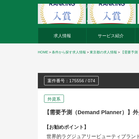
外資系企業の転職・キャリア転職ならアージスジャパン
求人情報
サービス紹介
HOME
>
条件から探す求人情報
>
東京都の求人情報
>
【需要予測（
案件番号：175556 / 074
外資系
【需要予測（Demand Planne
【お勧めポイント】
世界的ラグジュアリービューティブラン