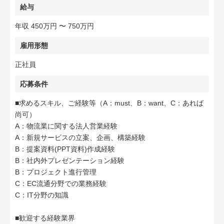
給与
年収 450万円 〜 750万円
雇用形態
正社員
応募条件
■求めるスキル、ご経験等（A：must、B：want、C：あれば
尚可）
A：物流業に関する法人営業経験
A：新規サービスの立案、企画、構築経験
B：提案資料(PPT資料)作成経験
B：社内外プレゼンテーション経験
B：プロジェクト進行管理
C：EC流通分野での業務経験
C：IT分野の知識
■歓迎する経験業界