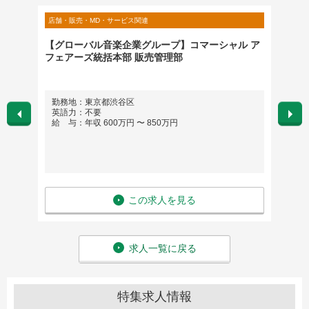
店舗・販売・MD・サービス関連
SCM・
理店向
【グローバル音楽企業グループ】コマーシャル ア
[01
フェアーズ統括本部 販売管理部
ングス
勤務地：東京都渋谷区
勤務
英語力：不要
英語
給 与：年収 600万円 〜 850万円
給 与
この求人を見る
求人一覧に戻る
特集求人情報