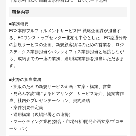
千葉県柏市松ケ崎新田水神前13-1 ロジポート北柏
職務内容
■業務概要
ECX本部フルフィルメントサービス部 戦略企画課が担当す
る、ECワンストップセンター北柏を中心とした、EC流通分野
の新規サービスの企画、新規顧客獲得のための営業を、ロジ
スティクス業務担当やバックオフィス業務担当と連携しなが
ら、成約までの一連の業務、運用構築業務を担当いただきま
す。
■実際の担当業務
・拡販のための新規サービス企画・立案・構築、営業
・見込み客訪問によるヒアリング、サービス紹介、提案書作
成、社内外プレゼンテーション、契約締結
・案件別要件定義
・運用構築（現場部署との連携）
・マーケティング業務(競合・市場分析/開発企画立案/プロモ
ーション)