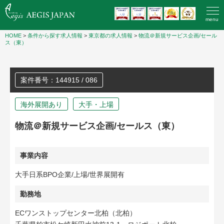
menu
HOME
>
条件から探す求人情報
>
東京都の求人情報
>
物流＠新規サービス企画/セール
ス（東）
案件番号：144915 / 086
海外展開あり
大手・上場
物流＠新規サービス企画/セールス（東）
事業内容
大手日系BPO企業/上場/世界展開有
勤務地
ECワンストップセンター北柏（北柏）