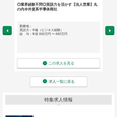
◎業界経験不問◎英語力を活かす【法人営業】丸
【販促
の内＠外資系半導体商社
ーショ
ランド
勤務地：
勤務
英語力：中級（ビジネス経験）
英語
給 与：年収 600万円 〜 660万円
給 与
この求人を見る
求人一覧に戻る
特集求人情報