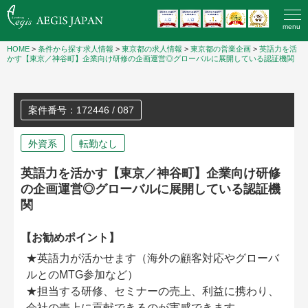
menu
HOME
>
条件から探す求人情報
>
東京都の求人情報
>
東京都の営業企画
>
英語力を活
かす【東京／神谷町】企業向け研修の企画運営◎グローバルに展開している認証機関
案件番号：172446 / 087
外資系
転勤なし
英語力を活かす【東京／神谷町】企業向け研修
の企画運営◎グローバルに展開している認証機
関
【お勧めポイント】
★英語力が活かせます（海外の顧客対応やグローバ
ルとのMTG参加など）
★担当する研修、セミナーの売上、利益に携わり、
会社の売上に貢献できるのが実感できます