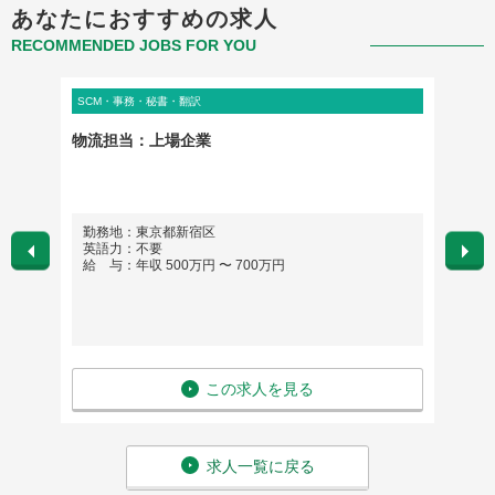
あなたにおすすめの求人
RECOMMENDED JOBS FOR YOU
SCM・事務・秘書・翻訳
管理部門
スタッ
物流担当：上場企業
[17
勤務地：東京都新宿区
勤務
英語力：不要
英語
給 与：年収 500万円 〜 700万円
給 与
この求人を見る
求人一覧に戻る