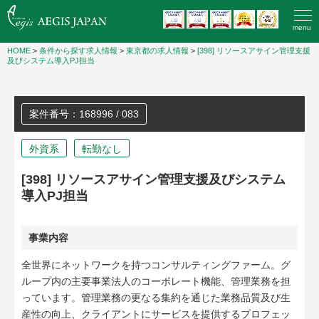
menu
HOME
>
条件から探す求人情報
>
東京都の求人情報
>
[398] リソースアサイン管理支援
及びシステム導入PJ担当
案件番号：168996 / 083
外資系
転勤なし
[398] リソースアサイン管理支援及びシステム
導入PJ担当
事業内容
全世界にネットワークを持つコンサルティングファーム。グ
ループ内の主要事業法人のコーポレート機能、管理業務を担
っています。管理業務の更なる集約を通じた業務品質及び生
産性の向上、クライアントにサービスを提供するプロフェッ