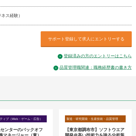
ジネス経験）
サポート登録して求人にエントリーする
登録済みの方のエントリーはこちら
品質管理職関連：職務経歴書の書き方
ティブ（Web・ゲーム・広告）
製造・研究開発・生産技術・品質管理
流センターのバックオフ
【東京都調布市】ソフトウエア
務マネージャー（東）
開発＠高い技術力を誇る分析装