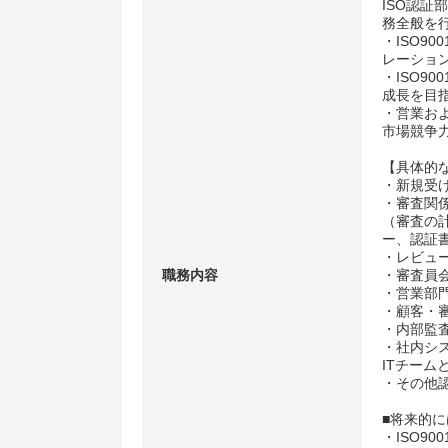
ISO認
務全般を
・ISO90
レーショ
・ISO90
成長を目
・営業お
市場競争
【具体的
・新規受
・審査関
（審査の
ー、認証
・レビュ
職務内容
・審査員
・営業部
・顧客・
・内部監査
・社内シス
ITチーム
・その他
■将来的
・ISO90