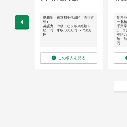
トップセンタ
勤務地：東京都千代田区（直行直
勤務地
帰）
ー北柏
田水神前13-
英語力：中級（ビジネス経験）
千葉県
給 与：年収 500万円 〜 750万
1 ロ
円
英語力
 〜 750万
給 与：
円
を見る
この求人を見る