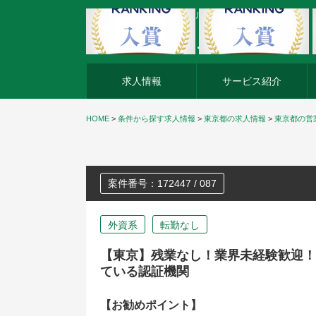
外資系企業の転職・キャリア転職ならアージスジャパン
求人情報
サービス紹介
HOME
>
条件から探す求人情報
>
東京都の求人情報
>
東京都の営
案件番号：172447 / 087
外資系
転勤なし
【東京】残業なし！業界未経験歓迎！
ている認証機関
【お勧めポイント】