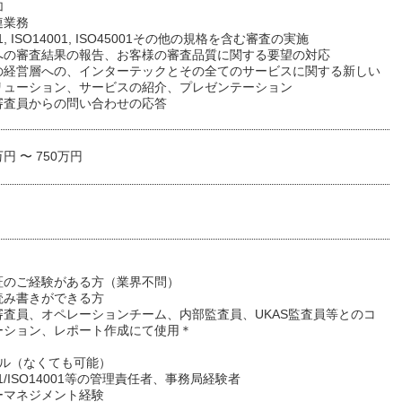
加
連業務
01, ISO14001, ISO45001その他の規格を含む審査の実施
への審査結果の報告、お客様の審査品質に関する要望の対応
の経営層への、インターテックとその全てのサービスに関する新しい
リューション、サービスの紹介、プレゼンテーション
審査員からの問い合わせの応答
万円 〜 750万円
証のご経験がある方（業界不問）
読み書きができる方
審査員、オペレーションチーム、内部監査員、UKAS監査員等とのコ
ーション、レポート作成にて使用＊
キル（なくても可能）
01/ISO14001等の管理責任者、事務局経験者
ーマネジメント経験