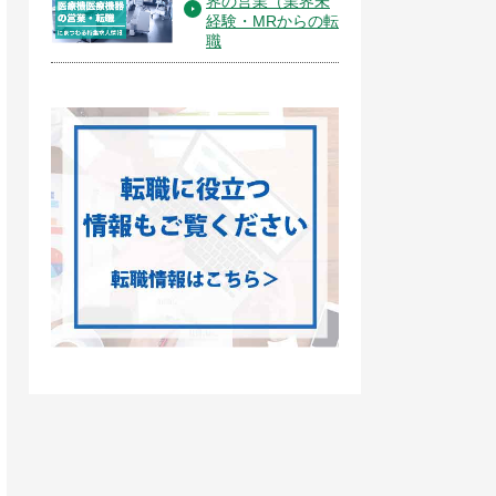
界の営業（業界未
経験・MRからの転
職