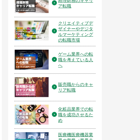
経理財務のキャリ
ア転職
クリエイティブデ
ザイナーやデジタ
ルマーケティング
の転職市場
ゲーム業界への転
職を考えている人
へ
販売職からのキャ
リア転職
化粧品業界での転
職を成功させるた
め
医療機医療機器業