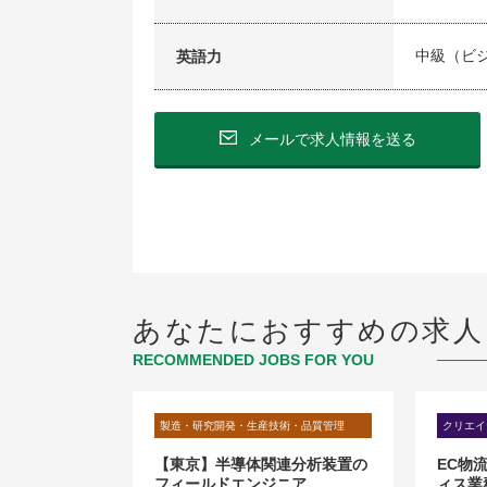
中級（ビ
英語力
メールで求人情報を送る
あなたにおすすめの求人
RECOMMENDED JOBS FOR YOU
・ゲーム・広告）
製造・研究開発・生産技術・品質管理
クリエイ
ス企画/セール
【東京】半導体関連分析装置の
EC物
フィールドエンジニア
ィス業