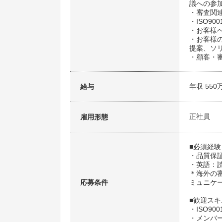
議への参
・審査関
・ISO90
・お客様
・お客様
提案、ソ
・顧客・
年収 550
給与
正社員
雇用形態
■必須経験
・品質保
・英語：
＊海外の
応募条件
ミュニケ
■歓迎ス
・ISO90
・メンバ