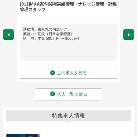
ァンデ
[011]M&A案件関与実績管理・ナレッジ管理・計数
営業人
管理スタッフ
勤務地：東京丸の内エリア
勤務
英語力：初級（日常会話程度）
英語
給 与：年収 500万円 〜 900万円
給 与
この求人を見る
求人一覧に戻る
特集求人情報