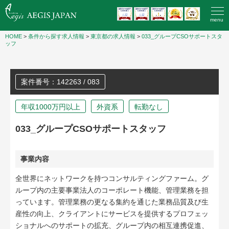
menu
HOME
>
条件から探す求人情報
>
東京都の求人情報
>
033_グループCSOサポートスタ
ッフ
案件番号：142263 / 083
年収1000万円以上
外資系
転勤なし
033_グループCSOサポートスタッフ
事業内容
全世界にネットワークを持つコンサルティングファーム。グ
ループ内の主要事業法人のコーポレート機能、管理業務を担
っています。管理業務の更なる集約を通じた業務品質及び生
産性の向上、クライアントにサービスを提供するプロフェッ
ショナルへのサポートの拡充、グループ内の相互連携促進、