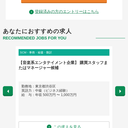
登録済みの方のエントリーはこちら
あなたにおすすめの求人
RECOMMENDED JOBS FOR YOU
SCM・事務・秘書・翻訳
SCM・
【音楽系エンタテイメント企業】 購買スタッフま
スイス
たはマネージャー候補
ョンス
勤務地：東京都渋谷区
勤務地：
英語力：中級（ビジネス経験）
英語
給 与：年収 500万円 〜 1,000万円
給 与
この求人を見る