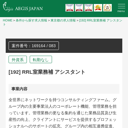
menu
HOME
>
条件から探す求人情報
>
東京都の求人情報
>
[192] RRL室業務補 アシスタン
ト
案件番号：169164 / 083
外資系
転勤なし
[192] RRL室業務補 アシスタント
事業内容
全世界にネットワークを持つコンサルティングファーム。グ
ループ内の主要事業法人のコーポレート機能、管理業務を担
っています。管理業務の更なる集約を通じた業務品質及び生
産性の向上、クライアントにサービスを提供するプロフェッ
ショナルへのサポートの拡充、グループ内の相互連携促進、