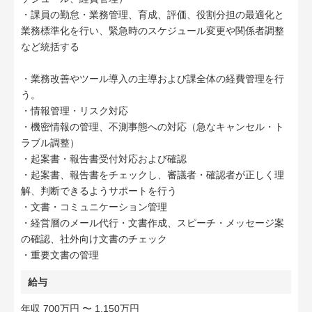
・課員の勤怠・業務管理、育成、評価、役割分担の最適化と
業務標準化を行い、緊急時のスケジュール変更や関係者調整
など統括する
・業務改善やツール導入の主導および課全体の経費管理を行
う。
・情報管理・リスク対応
・機密情報の管理、不測事態への対応（急なキャンセル・ト
ラブル調整）
・起案書・報告書受付対応および確認
・起案書、報告書をチェックし、審議者・確認者が正しく理
解、判断できるようサポートを行う
・文書・コミュニケーション管理
・経営層のメール代行・文書作成、スピーチ・メッセージ案
の確認、社外向け文書のチェック
・重要文書の管理
給与
年収 700万円 〜 1,150万円