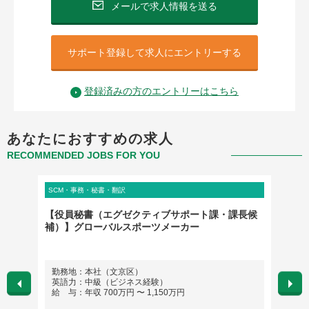
メールで求人情報を送る
サポート登録して求人にエントリーする
登録済みの方のエントリーはこちら
あなたにおすすめの求人
RECOMMENDED JOBS FOR YOU
SCM・事務・秘書・翻訳
SCM・
tion
【役員秘書（エグゼクティブサポート課・課長候
外資広
補）】グローバルスポーツメーカー
時通訳
勤務地：本社（文京区）
勤務
英語力：中級（ビジネス経験）
英語
給 与：年収 700万円 〜 1,150万円
給 与