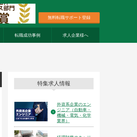
無料転職サポート登録
転職成功事例
求人企業様へ
特集求人情報
外資系企業のエン
ジニア（自動車・
機械・電気・化学
業界）