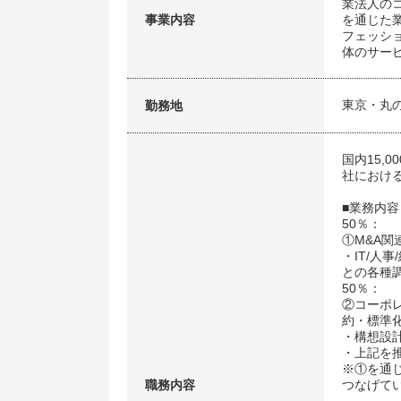
業法人の
事業内容
を通じた
フェッシ
体のサー
東京・丸
勤務地
国内15,
社におけ
■業務内容
50％：
①M&A
・IT/人
との各種
50％：
②コーポ
約・標準
・構想設
・上記を
※①を通
職務内容
つなげて