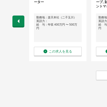
ーター
ープ,
ントマ
勤務地：楽天本社（二子玉川）
勤務地
ネス経験）
英語力：
英語力
 〜 900万
給 与：年収 400万円 〜 500万
給 与：
円
円
を見る
この求人を見る