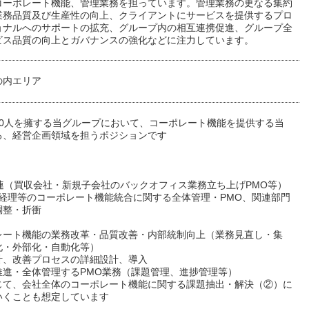
コーポレート機能、管理業務を担っています。管理業務の更なる集約
業務品質及び生産性の向上、クライアントにサービスを提供するプロ
ョナルへのサポートの拡充、グループ内の相互連携促進、グループ全
ビス品質の向上とガバナンスの強化などに注力しています。
の内エリア
000人を擁する当グループにおいて、コーポレート機能を提供する当
る、経営企画領域を担うポジションです
関連（買収会社・新規子会社のバックオフィス業務立ち上げPMO等）
事/経理等のコーポレート機能統合に関する全体管理・PMO、関連部門
調整・折衝
レート機能の業務改革・品質改善・内部統制向上（業務見直し・集
化・外部化・自動化等）
計、改善プロセスの詳細設計、導入
推進・全体管理するPMO業務（課題管理、進捗管理等）
じて、会社全体のコーポレート機能に関する課題抽出・解決（②）に
いくことも想定しています