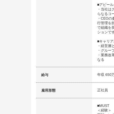
■アピー
・当社はグ
らなるコ
・CEO
行管理を
で組織を
ションで
■キャリア
・経営層
・グルー
・業務改
なる
年収 650
給与
正社員
雇用形態
■MUST
＜経験＞