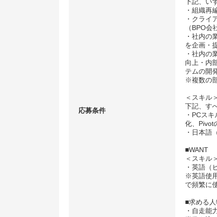
下記、い
・組織再
・クライ
（BPO
・社内の
を企画・
・社内の
向上・内
テムの開
※複数の
＜スキル
下記、す
応募条件
・PCスキ
化、Piv
・日本語
■WANT
＜スキル
・英語（
※英語使
で頻繁に
■求める人
・自走能