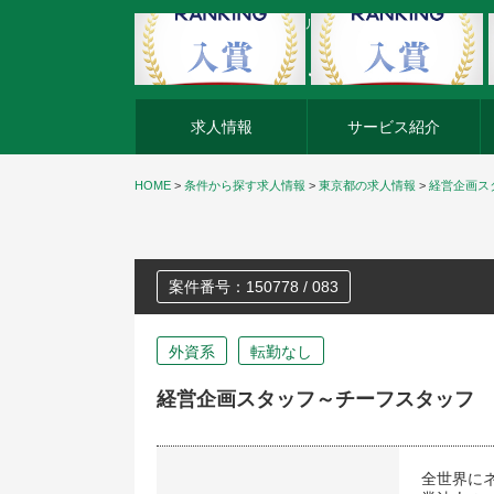
外資系企業の転職・キャリア転職ならアージスジャパン
求人情報
サービス紹介
HOME
>
条件から探す求人情報
>
東京都の求人情報
>
経営企画ス
案件番号：150778 / 083
外資系
転勤なし
経営企画スタッフ～チーフスタッフ
全世界に