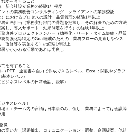
ずれかを有すること
編、新会社設立業務の経験1年程度
アントの業務改善コンサルティング、クライアントの業務委託
会社）におけるプロセスの設計・品質管理の経験1年以上
業務企画担当（業務実行部門の課題を把握し、その解決のための方法
提案し、導入サポート・効果測定を行う）の経験1年以上
業務改善プロジェクトメンバー（効率化・リード・タイム短縮・品質
部統制強化等特定のGoal達成のための、業務フローの見直しやシス
発・改修等を実施する）の経験1年以上
部署がかかわる活動であれば尚良し
＞
べてを有すること
ル（PPT：企画書を自力で作成できるレベル、Excel：関数やグラフ
otの基本レベル）
（ビジネスレベルの日常会話、読解）
＞
ビジネスレベル）
用場面：チーム内の言語は日本語のみ。但し、業務によっては会議等
使用
物像
力の高い方（課題抽出、コミュニケーション・調整、企画提案、他組