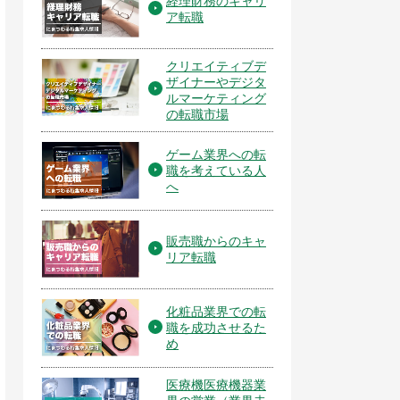
経理財務のキャリ
ア転職
クリエイティブデ
ザイナーやデジタ
ルマーケティング
の転職市場
ゲーム業界への転
職を考えている人
へ
販売職からのキャ
リア転職
化粧品業界での転
職を成功させるた
め
医療機医療機器業