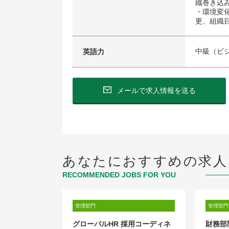
織巻き込
・環境変
更、組織
中級（ビ
英語力
メールで求人情報を送る
あなたにおすすめの求人
RECOMMENDED JOBS FOR YOU
管理部門
管理部門
ESILIENCE
グローバルHR 採用コーディネ
財務部