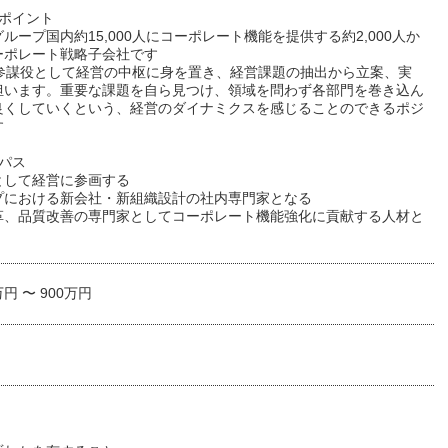
ルポイント
ループ国内約15,000人にコーポレート機能を提供する約2,000人か
ーポレート戦略子会社です
の参謀役として経営の中枢に身を置き、経営課題の抽出から立案、実
担います。重要な課題を自ら見つけ、領域を問わず各部門を巻き込ん
良くしていくという、経営のダイナミクスを感じることのできるポジ
す
パス
として経営に参画する
プにおける新会社・新組織設計の社内専門家となる
革、品質改善の専門家としてコーポレート機能強化に貢献する人材と
万円 〜 900万円