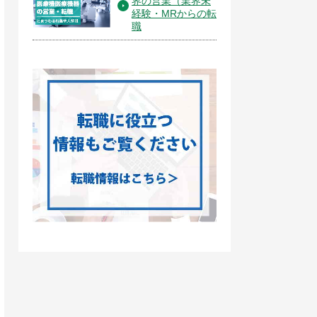
界の営業（業界未
経験・MRからの転
職