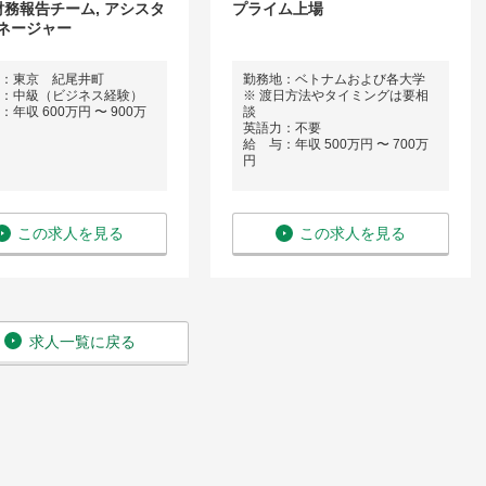
 財務報告チーム, アシスタ
プライム上場
ネージャー
：東京 紀尾井町
勤務地：ベトナムおよび各大学
：中級（ビジネス経験）
※ 渡日方法やタイミングは要相
年収 600万円 〜 900万
談
英語力：不要
給 与：年収 500万円 〜 700万
円
この求人を見る
この求人を見る
求人一覧に戻る