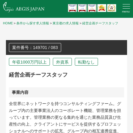
menu
HOME
>
条件から探す求人情報
>
東京都の求人情報
>
経営企画チーフスタッフ
案件番号：149701 / 083
年収1000万円以上
外資系
転勤なし
経営企画チーフスタッフ
事業内容
全世界にネットワークを持つコンサルティングファーム。グ
ループ内の主要事業法人のコーポレート機能、管理業務を担
っています。管理業務の更なる集約を通じた業務品質及び生
産性の向上、クライアントにサービスを提供するプロフェッ
ショナルへのサポートの拡充、グループ内の相互連携促進、