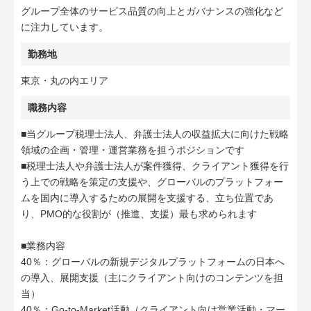
グループ全体のサービス品質の向上とガバナンスの強化など
に注力しています。
勤務地
東京・丸の内エリア
職務内容
■当グループ税理士法人、弁護士法人の収益拡大に向けた戦略
領域の企画・管理・運営業務を担うポジションです
■税理士法人や弁護士法人が案件獲得、クライアント獲得を行
う上での戦略を策定の支援や、グローバルのプラットフォー
ムを国内に導入するための展開を支援する、立ち位置であ
り、PMO的な役割が（推進、支援）最も求められます
■業務内容
40％：グローバルの新規デジタルプラットフォームの日本へ
の導入、展開支援（主にクライアント向けのコンテンツを担
当）
40％：Go-to-Market活動（クライアント向け営業活動・マー