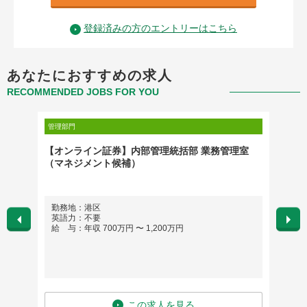
登録済みの方のエントリーはこちら
あなたにおすすめの求人
RECOMMENDED JOBS FOR YOU
管理部門
管理部門
ンド組
【オンライン証券】内部管理統括部 業務管理室
【東京
（マネジメント候補）
育担当
勤務地：港区
勤務
英語力：不要
英語
給 与：年収 700万円 〜 1,200万円
給 与
この求人を見る