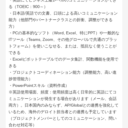
・英語にてビジネス上級レベルのコミュニケーションができ
る（TOEIC：900～）
・日本語/英語での文書、口頭による高いコミュニケーション
能力（他部門やパートナークラスとの折衝、調整ができる
方）
・PCの基本的なソフト（Word, Excel、特にPPT）や一般的な
ITツール（Teams, Zoom、その他グローバルで共通のプラッ
トフォーム）を使いこなせる、または、抵抗なく使うことが
できる
・Excelピボットテーブルでのデータ集計、関数機能を使用で
きる
・プロジェクトコーディネーション能力（調整能力、高い進
捗管理能力）
・PowerPointスキル（資料作成）
※英語使用場面、頻度：使用頻度は高く日常的に英語にてコ
ミュニケーションが発生する場合があります（メール、会話
両方）。日本国内のみならず、AP/Globalとの連携を強化して
いるため、海外のデロイト担当者との連携も予定しています
（プロジェクトメンバーとしてのコミュニケーション、問い
合わせ対応等）