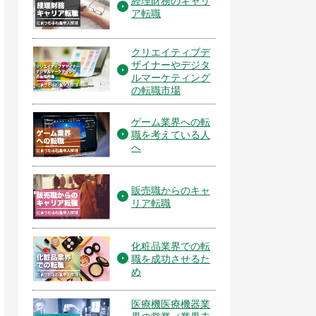
経理財務のキャリ
ア転職
クリエイティブデ
ザイナーやデジタ
ルマーケティング
の転職市場
ゲーム業界への転
職を考えている人
へ
販売職からのキャ
リア転職
化粧品業界での転
職を成功させるた
め
医療機医療機器業