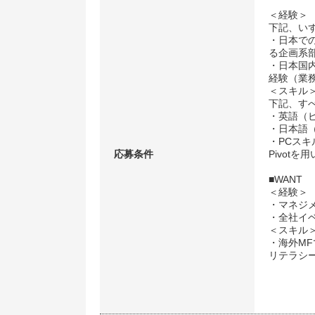
＜経験＞
下記、い
・日本で
る企画系
・日本国
経験（業
＜スキル
下記、す
・英語（ビ
・日本語
・PCスキ
応募条件
Pivot
■WANT
＜経験＞
・マネジ
・全社イ
＜スキル
・海外M
リテラシ