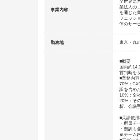
全世界に
業法人の
事業内容
を通じた
フェッシ
体のサー
東京・丸
勤務地
■概要
国内約14
営判断を
■業務内容
70%：C
訳を含め
10%：全
20%：
析、会議
■英語使用
・所属チ
・翻訳も
※チーム