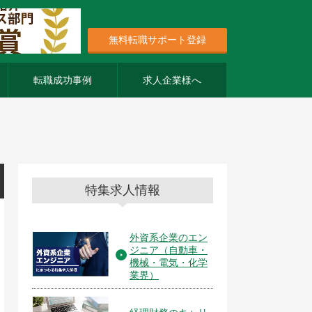
無料転職サポート登録
転職成功事例
求人企業様へ
特集求人情報
外資系企業のエン
ジニア（自動車・
機械・電気・化学
業界）