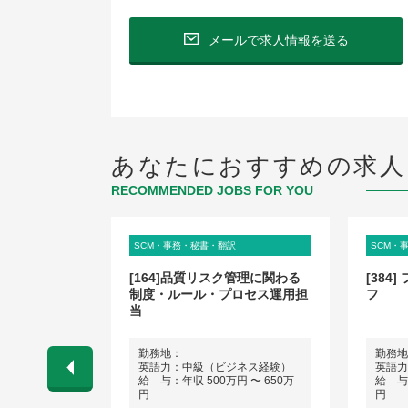
メールで求人情報を送る
あなたにおすすめの求人
RECOMMENDED JOBS FOR YOU
SCM・事務・秘書・翻訳
SCM・
ポート
[164]品質リスク管理に関わる
[384
制度・ルール・プロセス運用担
フ
当
勤務地：
勤務地
会話程度）
英語力：中級（ビジネス経験）
英語力
 〜 420万
給 与：年収 500万円 〜 650万
給 与：
円
円