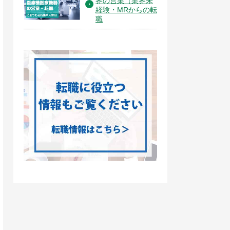
界の営業（業界未
経験・MRからの転
職