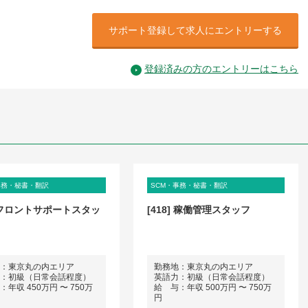
サポート登録して求人にエントリーする
登録済みの方のエントリーはこちら
事務・秘書・翻訳
SCM・事務・秘書・翻訳
] フロントサポートスタッ
[418] 稼働管理スタッフ
：東京丸の内エリア
勤務地：東京丸の内エリア
：初級（日常会話程度）
英語力：初級（日常会話程度）
年収 450万円 〜 750万
給 与：年収 500万円 〜 750万
円