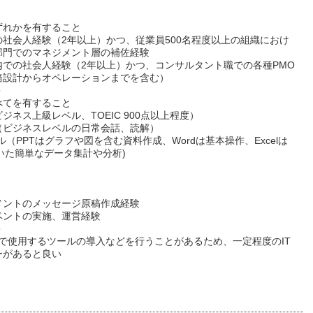
ずれかを有すること
の社会人経験（2年以上）かつ、従業員500名程度以上の組織におけ
部門でのマネジメント層の補佐経験
内での社会人経験（2年以上）かつ、コンサルタント職での各種PMO
務設計からオペレーションまでを含む）
＞
べてを有すること
ジネス上級レベル、TOEIC 900点以上程度）
（ビジネスレベルの日常会話、読解）
ル（PPTはグラフや図を含む資料作成、Wordは基本操作、Excelは
を用いた簡単なデータ集計や分析)
メントのメッセージ原稿作成経験
ベントの実施、運営経験
＞
Fで使用するツールの導入などを行うことがあるため、一定程度のIT
ーがあると良い