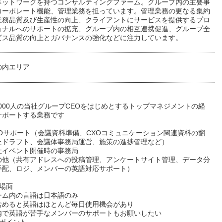
ネットワークを持つコンサルティングファーム。グループ内の主要事
コーポレート機能、管理業務を担っています。管理業務の更なる集約
業務品質及び生産性の向上、クライアントにサービスを提供するプロ
ョナルへのサポートの拡充、グループ内の相互連携促進、グループ全
ビス品質の向上とガバナンスの強化などに注力しています。
の内エリア
,000人の当社グループCEOをはじめとするトップマネジメントの経
サポートする業務です
XOサポート（会議資料準備、CXOコミュニケーション関連資料の翻
たドラフト、会議体事務局運営、施策の進捗管理など）
社イベント開催時の事務局
その他（共有アドレスへの投稿管理、アンケートサイト管理、データ分
手配、ロジ、メンバーの英語対応サポート）
場面
ーム内の言語は日本語のみ
含めると英語はほとんど毎日使用機会があり
内で英語が苦手なメンバーのサポートもお願いしたい