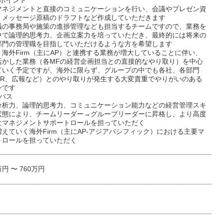
ルポイント
マネジメントと直接のコミュニケーションを行い、会議やプレゼン資
、メッセージ原稿のドラフトなど作成していただきます
議の事務局や施策の進捗管理なども担当するチームですので、業務を
中で論理的思考力、企画立案力を培っていただき、最終的には将来の
部門の管理職を目指していただけるような方を希望します
海外Firm（主にAP）と連携する業務が増大していることに伴い、
活かした業務（各MFの経営企画担当との直接的なやり取り）を中心
ていく予定ですが、海外に限らず、グループの中でも各社、各部門
HR、広報など）とのやり取りが発生する大変貴重でやりがいのある
ンです
パス
分析力、論理的思考力、コミュニケーション能力などの経営管理スキ
状態により、チームリーダー→グループリーダーに昇格し、より高度
なマネジメントサポートロールを担っていただく
えていく海外Firm（主にAP-アジアパシフィック）における主要マ
トロールを担っていただく
万円 〜 760万円