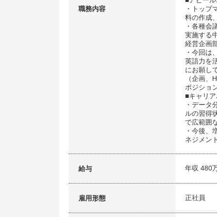
■アピー
職務内容
・トップ
料の作成
・各種会
実施する
経営企画
・今回は、
英語力を
にお願し
（企画、
ポジショ
■キャリア
・データ
ルの習得
で広範囲
・今後、増
ネジメン
年収 480
給与
正社員
雇用形態