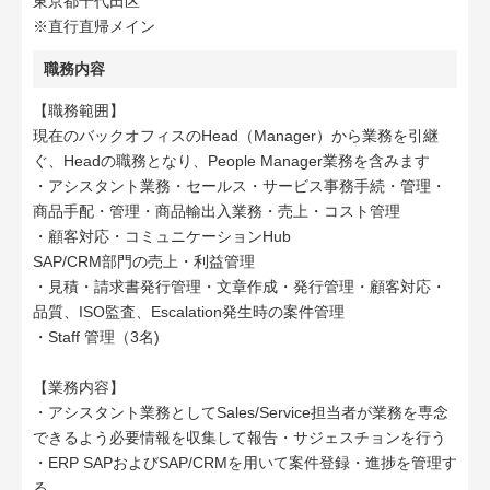
東京都千代田区
※直行直帰メイン
職務内容
【職務範囲】
現在のバックオフィスのHead（Manager）から業務を引継
ぐ、Headの職務となり、People Manager業務を含みます
・アシスタント業務・セールス・サービス事務手続・管理・
商品手配・管理・商品輸出入業務・売上・コスト管理
・顧客対応・コミュニケーションHub
SAP/CRM部門の売上・利益管理
・見積・請求書発行管理・文章作成・発行管理・顧客対応・
品質、ISO監査、Escalation発生時の案件管理
・Staff 管理（3名)
【業務内容】
・アシスタント業務としてSales/Service担当者が業務を専念
できるよう必要情報を収集して報告・サジェスチョンを行う
・ERP SAPおよびSAP/CRMを用いて案件登録・進捗を管理す
る