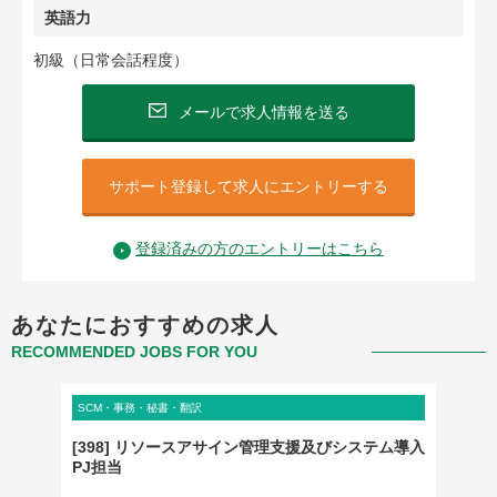
英語力
初級（日常会話程度）
メールで求人情報を送る
サポート登録して求人にエントリーする
登録済みの方のエントリーはこちら
あなたにおすすめの求人
RECOMMENDED JOBS FOR YOU
SCM・事務・秘書・翻訳
クリエイ
研修の
[398] リソースアサイン管理支援及びシステム導入
物流＠
機関
PJ担当