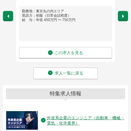
勤務地：東京丸の内エリア
勤務
英語力：初級（日常会話程度）
千葉県
給 与：年収 450万円 〜 750万円
英語
給 与
この求人を見る
求人一覧に戻る
特集求人情報
外資系企業のエンジニア（自動車・機械・
電気・化学業界）