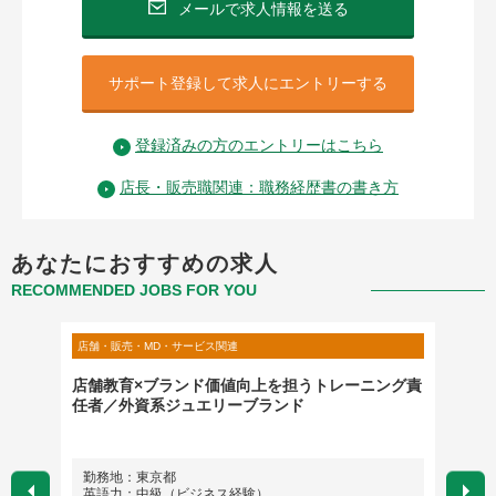
メールで求人情報を送る
サポート登録して求人にエントリーする
登録済みの方のエントリーはこちら
店長・販売職関連：職務経歴書の書き方
あなたにおすすめの求人
RECOMMENDED JOBS FOR YOU
店舗・販売・MD・サービス関連
店舗・販
ント中
店舗教育×ブランド価値向上を担うトレーニング責
バイヤ
）
任者／外資系ジュエリーブランド
勤務地：東京都
勤務
英語力：中級（ビジネス経験）
英語