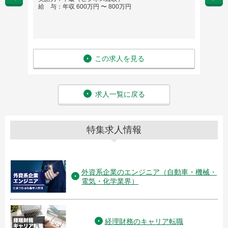
給 与：年収 600万円 〜 800万円
給 与
この求人を見る
求人一覧に戻る
特集求人情報
外資系企業のエンジニア（自動車・機械・
電気・化学業界）
経理財務のキャリア転職