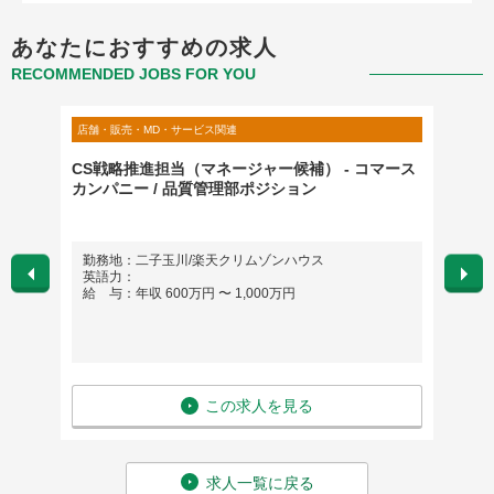
あなたにおすすめの求人
RECOMMENDED JOBS FOR YOU
店舗・販売・MD・サービス関連
店舗・販
向け研
CS戦略推進担当（マネージャー候補） - コマース
【欧州
カンパニー / 品質管理部ポジション
ペシャ
勤務地：二子玉川/楽天クリムゾンハウス
勤務
英語力：
英語
給 与：年収 600万円 〜 1,000万円
給 与
この求人を見る
求人一覧に戻る