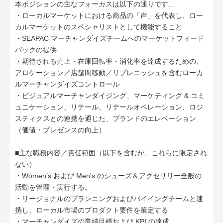
本ポジションの主なフォーカスは以下の通りです…
・ローカルマーケットにおける商品の「声」を代表し、ロー
カルマーケットのスペシャリストとして機能すること
・SEAPAC マーチャンダイズチームへのマーケットフィード
バックの提供
・期待される売上・在庫回転率・消化率を達成するための、
アロケーション／店舗間移動／リプレニッシュを含むローカ
ルマーチャンダイズコントロール
・ビジュアルマーチャンダイジング、マーケティング & コミ
ュニケーション、リテール、リテールオペレーション、ロジ
スティクスとの連携を通じた、ブランドのエレベーション
（価値・プレゼンスの向上）
■主な職務内容／責任範囲（以下を含むが、これらに限定され
ない）
・Women’s および Men’s のシューズ＆アクセサリー全般の
活動を管理・実行する。
・リージョナルのプランニングおよびバイイングチームと連
携し、ローカル市場のプロダクト要件を策定する
・マーチャンダイズの業績目標および KPI の達成