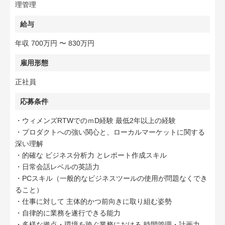
理管理
給与
年収 700万円 〜 830万円
雇用形態
正社員
応募条件
・ウィメンズRTWでのｍD経験 最低2年以上の経験
・プロダクトへの強い関心と、ローカルマーケットに関する
深い理解
・的確な ビジネス分析力 とレポート作成スキル
・日常会話レベルの英語力
・PCスキル（一般的なビジネスツールの使用が問題なくでき
ること）
・仕事に対して 主体的かつ前向きに取り組む姿勢
・自律的に業務を遂行できる能力
・多様な拠点・環境を跨ぐ業務における 時間管理・計画力