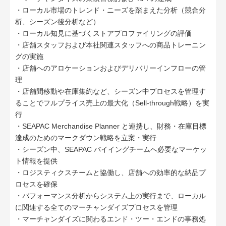
・ローカル市場のトレンド・ニーズを踏まえた分析（競合分
析、シーズン後分析など）
・ローカル知見に基づくストアプロファイリングの評価
・店舗スタッフおよび本社関連スタッフへの商品トレーニン
グの実施
・店舗へのアロケーションおよびデリバリーインフローの管
理
・店舗間移動や在庫集約など、シーズン中プロセスを管理す
ることでフルプライス売上の最大化（Sell-through戦略）を実
行
・SEAPAC Merchandise Planner と連携し、財務・在庫目標
達成のためのマークダウン戦略を立案・実行
・シーズン中、SEAPAC バイイングチームへ必要なマーケッ
ト情報を提供
・ロジスティクスチームと協働し、店舗への効率的な納品プ
ロセスを確保
・パフォーマンス分析からシステム上の実行まで、ローカル
に関連する全てのマーチャンダイズプロセスを管理
・マーチャンダイズに関わるエンド・ツー・エンドの事務処