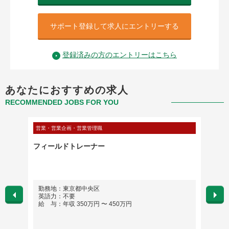
サポート登録して求人にエントリーする
登録済みの方のエントリーはこちら
あなたにおすすめの求人
RECOMMENDED JOBS FOR YOU
営業・営業企画・営業管理職
IT・通信
ート
フィールドトレーナー
【プロ
空機メ
ジュア
勤務地：東京都中央区
勤務
英語力：不要
最寄り
給 与：年収 350万円 〜 450万円
英語
給 与