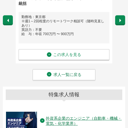
統括
勤務地：東京都
勤務
※週1～2回程度のリモートワーク相談可（随時見直し
英語
あり）
給 与
英語力：不要
給 与：年収 700万円 〜 900万円
この求人を見る
求人一覧に戻る
特集求人情報
外資系企業のエンジニア（自動車・機械・
電気・化学業界）