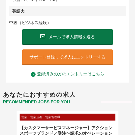
英語力
中級（ビジネス経験）
メールで求人情報を送る
サポート登録して求人にエントリーする
登録済みの方のエントリーはこちら
あなたにおすすめの求人
RECOMMENDED JOBS FOR YOU
営業・営業企画・営業管理職
店舗・販
（契約
【カスタマーサービスマネージャー】アクション
TV通
スポーツブランド／受注〜請求のオペレーション
ーカー