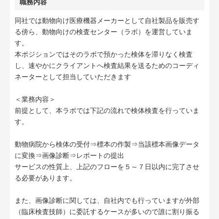
職務内容
同社では動物向け医療機器メーカーとして自社製品を販売す
る傍ら、動物向けの検査センター（ラボ）を運営していま
す。
本ポジションではそのラボで預かった検体を滞りなく検査
し、速やかにクライアントへ検査結果を送るためのコーディ
ネーターとして担当していただきます
＜業務内容＞
前提として、本ラボでは下記の流れで検体検査を行っていま
す。
動物病院から検体の受付⇒標本の作製⇒当該標本画像データ
に変換⇒画像診断⇒レポートの提出
サービスの性質上、上記のフローを５～７日以内に完了させ
る必要があります。
また、画像診断に関しては、自社内でも行っていますが外部
（臨床検査技師）に委託するケースが多いので誰に割り振る