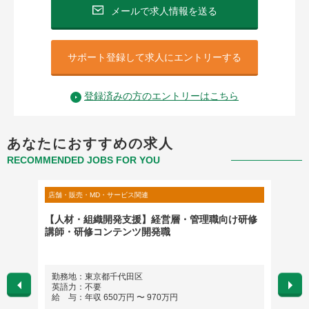
メールで求人情報を送る
サポート登録して求人にエントリーする
登録済みの方のエントリーはこちら
あなたにおすすめの求人
RECOMMENDED JOBS FOR YOU
店舗・販売・MD・サービス関連
店舗・販
グ部・
【人材・組織開発支援】経営層・管理職向け研修
【NY
）
講師・研修コンテンツ開発職
ア）/
勤務地：東京都千代田区
勤務
英語力：不要
英語
給 与：年収 650万円 〜 970万円
給 与