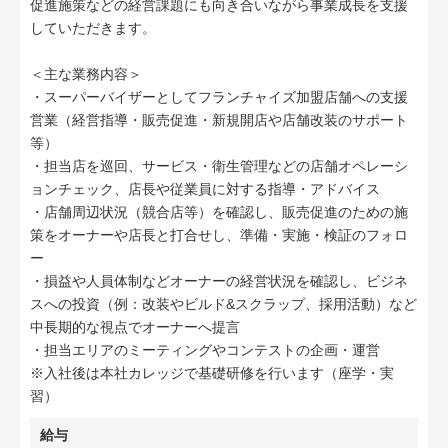
促進施策などの経営課題にも向き合いながら事業成長を支援
していただきます。
＜主な業務内容＞
・スーパーバイザーとしてフランチャイズ加盟店舗への支援
営業（経営指導・販売促進・新規開店や店舗改装のサポート
等）
・担当店を巡回、サービス・衛生管理などの店舗オペレーシ
ョンチェック、店長や従業員に対する指導・アドバイス
・店舗周辺状況（競合店等）を確認し、販売促進のための施
策をオーナーや店長と打合せし、準備・実施・検証のフォロ
ー
・損益や人員体制などオーナーの経営状況を確認し、ビジネ
スへの投資（例：改装やビルド&スクラップ、採用活動）など
中長期的な視点でオーナーへ提言
・担当エリアのミーティングやコンテストの企画・運営
※入社後は本社カレッジで基礎研修を行います（座学・実
習）
給与