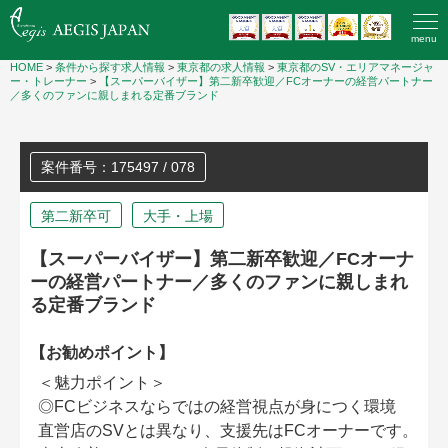
menu
HOME
>
条件から探す求人情報
>
東京都の求人情報
>
東京都のSV・エリアマネージャ
ー・トレーナー
>
【スーパーバイザー】第二新卒歓迎／FCオーナーの経営パートナー
／多くのファンに親しまれる定番ブランド
案件番号：175497 / 078
第二新卒可
大手・上場
【スーパーバイザー】第二新卒歓迎／FCオーナ
ーの経営パートナー／多くのファンに親しまれ
る定番ブランド
【お勧めポイント】
＜魅力ポイント＞
◎FCビジネスならではの経営視点が身につく環境
直営店のSVとは異なり、支援先はFCオーナーです。