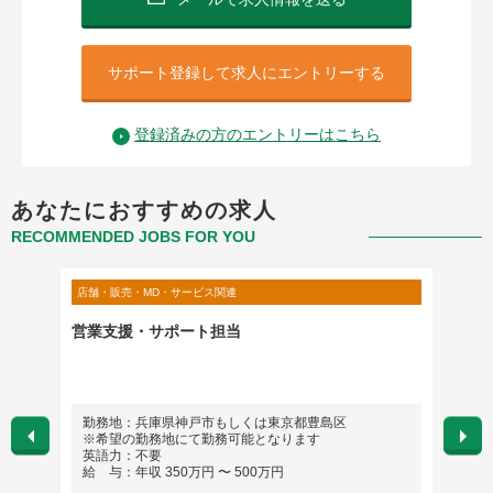
サポート登録して求人にエントリーする
登録済みの方のエントリーはこちら
あなたにおすすめの求人
RECOMMENDED JOBS FOR YOU
店舗・販売・MD・サービス関連
店舗・販
者（東
営業支援・サポート担当
外資系
パニー
勤務地：兵庫県神戸市もしくは東京都豊島区
勤務
※希望の勤務地にて勤務可能となります
英語
英語力：不要
給 与
給 与：年収 350万円 〜 500万円