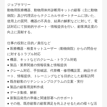
ジョブサマリー
動物用医療機器、動物用体外診断用キットの顧客（主に動物
病院）及び代理店からテクニカルサポートチームに頂いた、
使用上の質問、機器の不具合、結果の解釈などに対して、電
話対応にて技術的サポート・情報提供を行い、顧客満足度の
向上に貢献する。
仕事の役割と目的／責任など
● 医療機器・検査キットユーザー（動物病院）からの問合せ
に対するトラブル対応
● 機器、キットなどのクレーム・トラブル対処
● 製品・業界関連の情報収集と情報提供
● クレーム対応、手技確認、代替機・修理機設置、納品サポ
ート、情報提供、トレーニングなどを目的とした顧客訪問
● 既存顧客のリテンションプログラムの立案・実行
● 製品の顧客用資料作成
● データ集積、解析
● 新製品発売の準備と関連部署へのサポート
● その他、既存顧客の顧客満足を向上させるための様々な活