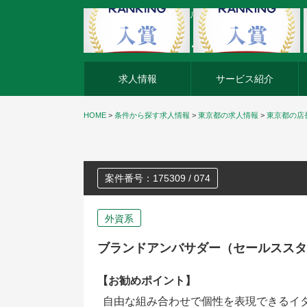
外資系企業の転職・キャリア転職ならアージスジャパン
求人情報
サービス紹介
HOME
>
条件から探す求人情報
>
東京都の求人情報
>
東京都の店
案件番号：175309 / 074
外資系
ブランドアンバサダー（セールススタ
【お勧めポイント】
自由な組み合わせで個性を表現できるイ