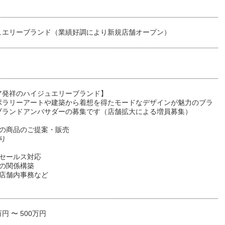
ュエリーブランド（業績好調により新規店舗オープン）
ア発祥のハイジュエリーブランド】
ポラリーアートや建築から着想を得たモードなデザインが魅力のブラ
ブランドアンバサダーの募集です（店舗拡大による増員募集）
への商品のご提案・販売
り
ーセールス対応
との関係構築
、店舗内事務など
万円 〜 500万円