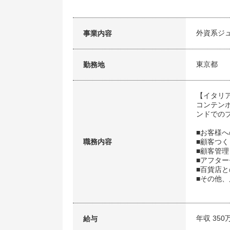
外資系ジ
事業内容
東京都
勤務地
【イタリ
コンテン
ンドでの
■お客様
職務内容
■顧客つく
■顧客管理
■アフタ
■百貨店
■その他
年収 350
給与