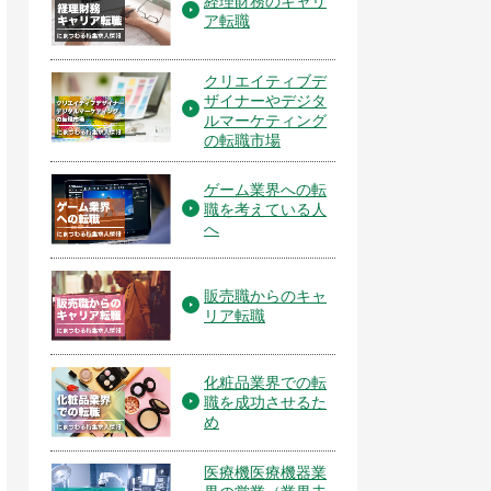
経理財務のキャリ
ア転職
クリエイティブデ
ザイナーやデジタ
ルマーケティング
の転職市場
ゲーム業界への転
職を考えている人
へ
販売職からのキャ
リア転職
化粧品業界での転
職を成功させるた
め
医療機医療機器業