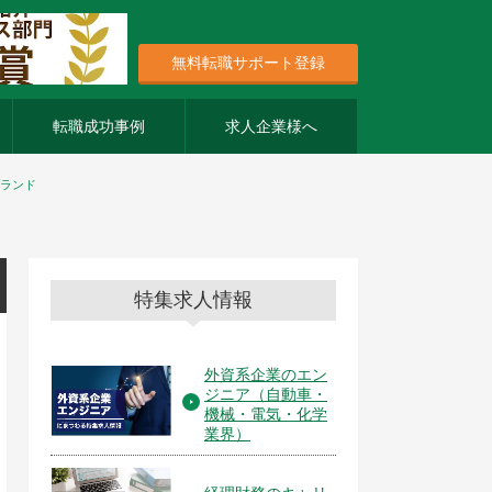
無料転職サポート登録
転職成功事例
求人企業様へ
ランド
特集求人情報
外資系企業のエン
ジニア（自動車・
機械・電気・化学
業界）