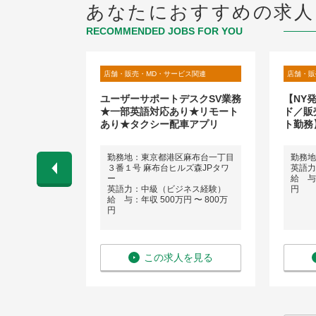
あなたにおすすめの求人
RECOMMENDED JOBS FOR YOU
ビス関連
店舗・販売・MD・サービス関連
店舗・販
ッズとジュエ
ユーザーサポートデスクSV業務
【NY
長候補／都内
★一部英語対応あり★リモート
ド／販
～1,200万
あり★タクシー配車アプリ
ト勤務
ア
勤務地：東京都港区麻布台一丁目
勤務地
３番１号 麻布台ヒルズ森JPタワ
英語力
ネス経験）
ー
給 与：
円 〜 1,200
英語力：中級（ビジネス経験）
円
給 与：年収 500万円 〜 800万
円
を見る
この求人を見る