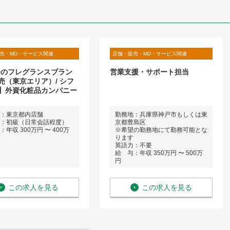
売・MD・サービス関連
店舗・販売・MD・サービス関連
発のフレグランスブラン
営業支援・サポート担当
売（東京エリア）/ シフ
】外資化粧品カンパニー
：東京都内店舗
勤務地：兵庫県神戸市もしくは東
：初級（日常会話程度）
京都豊島区
年収 300万円 〜 400万
※希望の勤務地にて勤務可能とな
ります
英語力：不要
給 与：年収 350万円 〜 500万
円
この求人を見る
この求人を見る