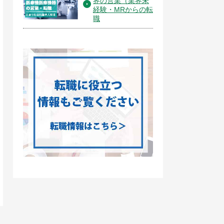
界の営業（業界未
経験・MRからの転
職