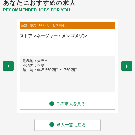
あなたにおすすめの求人
RECOMMENDED JOBS FOR YOU
店舗・販売・MD・サービス関連
店舗・販
部 マー
ストアマネージャー：メンズメゾン
無人宿
)
勤務地：大阪市
勤務
英語力：不要
英語
給 与：年収 550万円 〜 750万円
給 与
この求人を見る
求人一覧に戻る