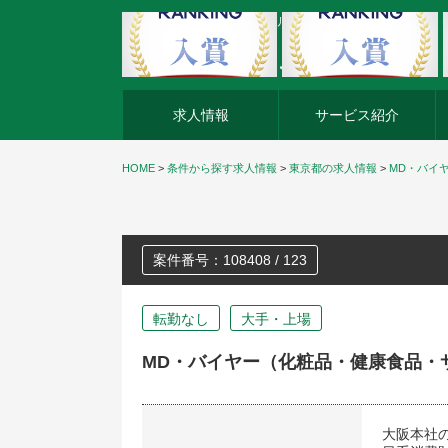
外資系企業の転職・キャリア転職ならアージスジャパン
求人情報
サービス紹介
HOME
>
条件から探す求人情報
>
東京都の求人情報
>
MD・バイ
案件番号：108408 / 123
転勤なし
大手・上場
MD・バイヤー（化粧品・健康食品・
大阪本社