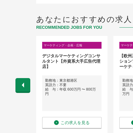
あなたにおすすめの求人
RECOMMENDED JOBS FOR YOU
広報
マーケティング・企画・広報
マーケテ
われる貴重な
デジタルマーケティングコンサ
【欧州
ア部⾨】イベ
ルタント【外資系大手広告代理
ション
ョンの企画・
店】
ーケテ
田区神田神保
勤務地：東京都港区
勤務地
英語力：不要
英語力
給 与：年収 600万円 〜 800万
給 与：
 〜 640万
円
万円
を見る
この求人を見る