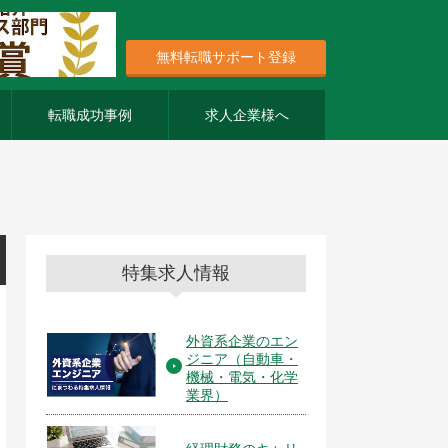
無料転職サポート登録
転職成功事例
求人企業様へ
特集求人情報
外資系企業のエン
ジニア（自動車・
機械・電気・化学
業界）