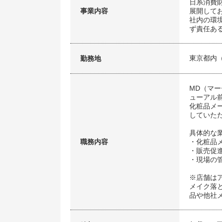
日系消費
事業内容
展開して
社内の環
ず責任あ
東京都内
勤務地
MD（マ
ューアル
化粧品メ
していた
具体的な
職務内容
・化粧品
・販売促
・現場の管
※店舗は
メイク落
品や他社