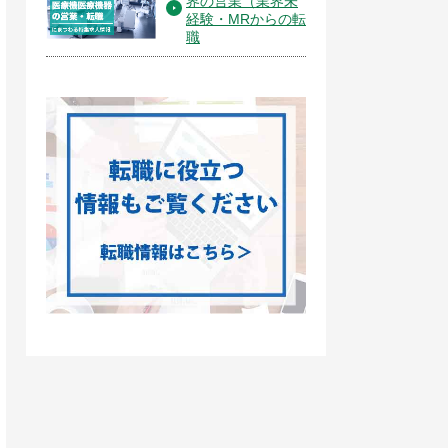
界の営業（業界未
経験・MRからの転
職