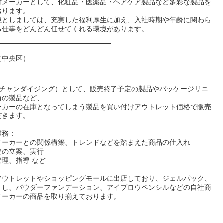
財メーカーとして、化粧品・医薬品・ヘアケア製品など多彩な製品を
おります。
境としましては、充実した福利厚生に加え、入社時期や年齢に関わら
る仕事をどんどん任せてくれる環境があります。
（中央区）
ーチャンダイジング）として、販売終了予定の製品やパッケージリニ
前の製品など、
ーカーの在庫となってしまう製品を買い付けアウトレット価格で販売
だきます。
業務：
メーカーとの関係構築、トレンドなどを踏まえた商品の仕入れ
進の立案、実行
理、指導 など
アウトレットやショッピングモールに出店しており、ジェルパック、
とし、パウダーファンデーション、アイブロウペンシルなどの自社商
メーカーの商品を取り揃えております。