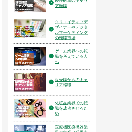
経理財務のキャリ
ア転職
クリエイティブデ
ザイナーやデジタ
ルマーケティング
の転職市場
ゲーム業界への転
職を考えている人
へ
販売職からのキャ
リア転職
化粧品業界での転
職を成功させるた
め
医療機医療機器業