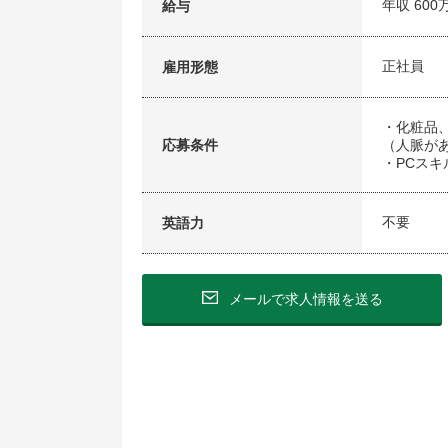
年収 600
給与
正社員
雇用形態
・化粧品
応募条件
（人脈が
・PCスキ
不要
英語力
メールで求人情報を送る