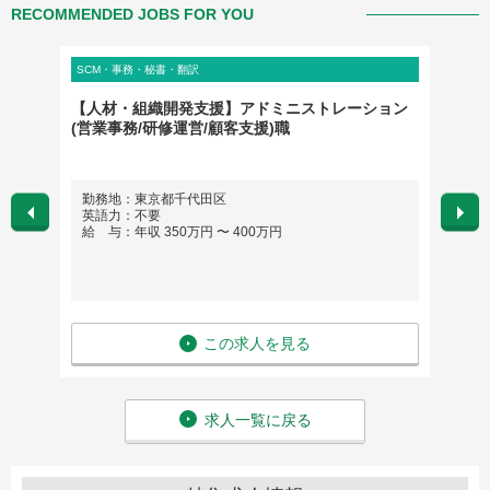
RECOMMENDED JOBS FOR YOU
SCM・事務・秘書・翻訳
店舗・販
タン
【人材・組織開発支援】アドミニストレーション
CS戦
(営業事務/研修運営/顧客支援)職
カンパ
勤務地：東京都千代田区
勤務地
英語力：不要
英語
給 与：年収 350万円 〜 400万円
給 与
この求人を見る
求人一覧に戻る