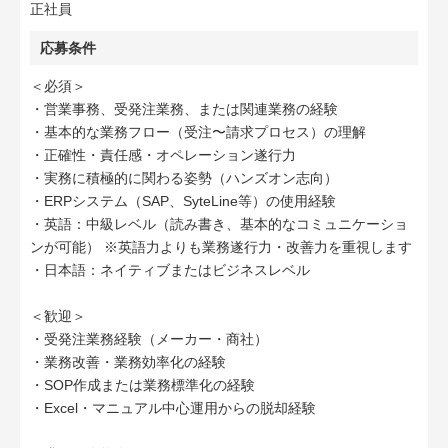
正社員
応募条件
＜必須＞
・営業事務、受発注業務、または関連業務の経験
・基本的な業務フロー（受注〜請求プロセス）の理解
・正確性・責任感・オペレーション遂行力
・実務に積極的に関わる姿勢（ハンズオン志向）
・ERPシステム（SAP、SyteLine等）の使用経験
・英語：中級レベル（読み書き、基本的なコミュニケーショ
ンが可能） ※英語力よりも業務遂行力・改善力を重視します
・日本語：ネイティブまたはビジネスレベル
＜歓迎＞
・受発注業務経験（メーカー・商社）
・業務改善・業務効率化の経験
・SOP作成または業務標準化の経験
・Excel・マニュアル中心運用からの脱却経験