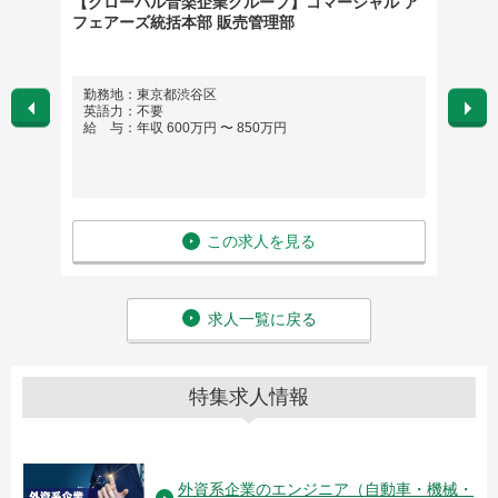
ド】店
【グローバル音楽企業グループ】コマーシャル ア
営業支
万円
フェアーズ統括本部 販売管理部
勤務地：東京都渋谷区
勤務
英語力：不要
※希
給 与：年収 600万円 〜 850万円
英語
給 与
この求人を見る
求人一覧に戻る
特集求人情報
外資系企業のエンジニア（自動車・機械・