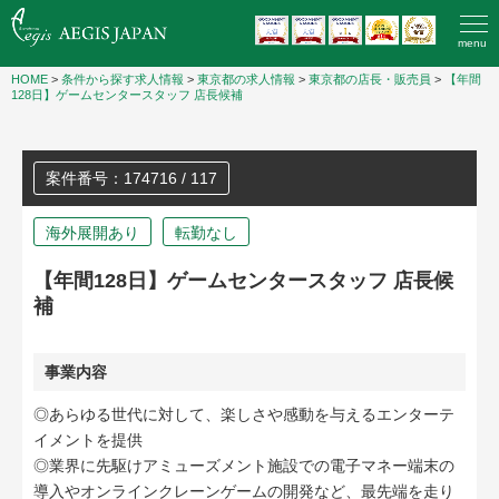
menu
HOME
>
条件から探す求人情報
>
東京都の求人情報
>
東京都の店長・販売員
>
【年間
128日】ゲームセンタースタッフ 店長候補
案件番号：174716 / 117
海外展開あり
転勤なし
【年間128日】ゲームセンタースタッフ 店長候
補
事業内容
◎あらゆる世代に対して、楽しさや感動を与えるエンターテ
イメントを提供
◎業界に先駆けアミューズメント施設での電子マネー端末の
導入やオンラインクレーンゲームの開発など、最先端を走り