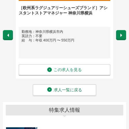
ー）
［欧州系ラグジュアリーシューズブランド］アシ
ラグジ
スタントストアマネジャー 神奈川県横浜
勤務地：神奈川県横浜市内
勤務
英語力：不要
英語
給 与：年収 400万円 〜 550万円
給 与
この求人を見る
求人一覧に戻る
特集求人情報